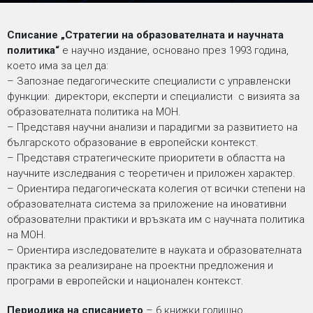
Списание „Стратегии на образователната и научната
политика“
е научно издание, основано през 1993 година,
което има за цел да:
– Запознае педагогическите специалисти с управленски
функции: директори, експерти и специалисти с визията за
образователната политика на МОН.
– Представя научни анализи и парадигми за развитието на
българското образование в европейски контекст.
– Представя стратегическите приоритети в областта на
научните изследвания с теоретичен и приложен характер.
– Ориентира педагогическата колегия от всички степени на
образователната система за приложение на иновативни
образователни практики и връзката им с научната политика
на МОН.
– Ориентира изследователите в науката и образователната
практика за реализиране на проектни предложения и
програми в европейски и национален контекст.
Периодика на списанието
– 6 книжки годишно.