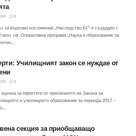
ята
024
0
т за върхови постижения „Наследство БГ“ е създаден с
0 млн. лв. Оперативна програма „Наука и образование за
нтен...
ерти: Училищният закон се нуждае от
ени
024
0
оценка за ефектите от прилагането на Закона за
лищното и училищното образование за периода 2017 –
о...
вена секция за приобщаващо