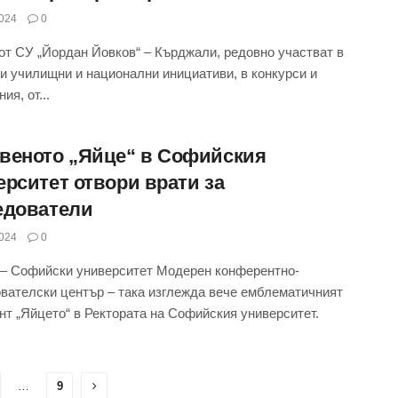
024
0
от СУ „Йордан Йовков“ – Кърджали, редовно участват в
и училищни и национални инициативи, в конкурси и
ия, от...
веното „Яйце“ в Софийския
ерситет отвори врати за
едователи
024
0
– Софийски университет Модерен конферентно-
вателски център – така изглежда вече емблематичният
нт „Яйцето“ в Ректората на Софийския университет.
…
9