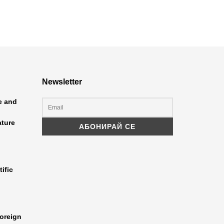
Newsletter
ce and
ature
ific
oreign