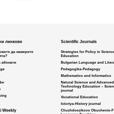
ни линкове
Scientific Journals
ожете да намерите
Strategies for Policy in Scien
ята?
Education
а абонати
Bulgarian Language and Liter
age
Pedagogika-Pedagogy
t
Mathematics and Informatics
ibe
Natural Science and Advanced
Technology Education – Scient
s
journal
sing
Vocational Education
Istoriya-History journal
i Weekly
Chuzhdoezikovo Obuchenie-F