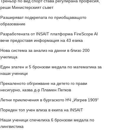
Треньор по вид спорт става регулирана професия,
реши Министерският съвет
Разширяват подкрепата по приобщаващото
образование
Разработената от INSAIT платформа FireScope AI
вече предоставя информация на 43 езика
Нова система за анализ на данни в близо 200
училища
Един златен и 5 бронзови медала по математика за
наши ученици
Прекаленото обгрижване на детето го прави
несигурно, казва д-р Пламен Петков
Летни приключения в бургаското НЧ „Изгрев 1909“
Пореден топ учен влиза в екипа на INSAIT
Наши ученици спечелиха 6 бронзови медала по
лингвистика