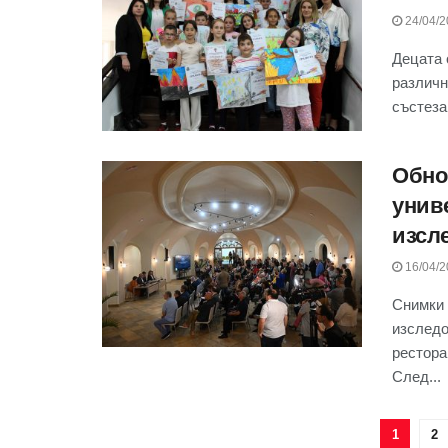
24/04/2
Децата 
различн
състезан
Обно
унив
изсл
16/04/2
Снимки 
изследо
рестора
След...
1
2