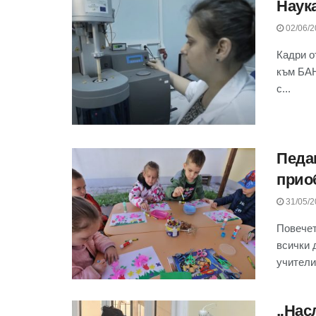
Наук
02/06/2
Кадри о
към БАН
с...
Педа
прио
31/05/2
Повечет
всички 
учителит
„Нас