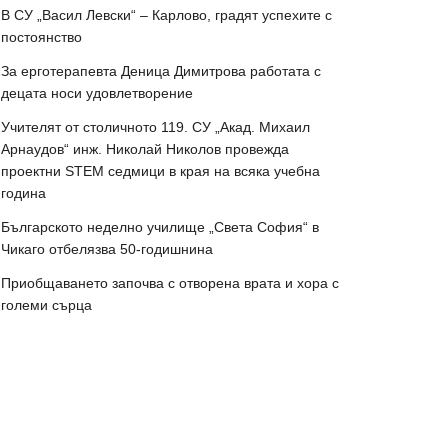
В СУ „Васил Левски“ – Карлово, градят успехите с
постоянство
За ерготерапевта Деница Димитрова работата с
децата носи удовлетворение
Учителят от столичното 119. СУ „Акад. Михаил
Арнаудов“ инж. Николай Николов провежда
проектни STEM седмици в края на всяка учебна
година
Българското неделно училище „Света София“ в
Чикаго отбелязва 50-годишнина
Приобщаването започва с отворена врата и хора с
големи сърца