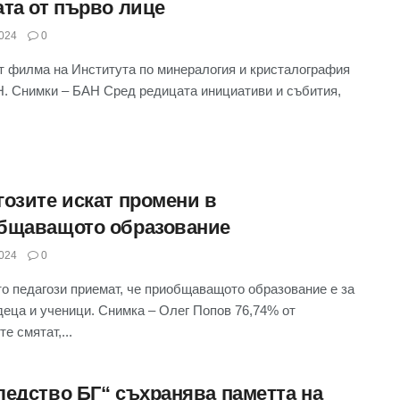
ата от първо лице
024
0
т филма на Института по минералогия и кристалография
. Снимки – БАН Сред редицата инициативи и събития,
гозите искат промени в
бщаващото образование
024
0
о педагози приемат, че приобщаващото образование е за
деца и ученици. Снимка – Олег Попов 76,74% от
е смятат,...
ледство БГ“ съхранява паметта на