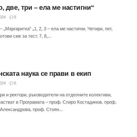
, две, три – ела ме настигни“
024
0
 „Маргаритка“ „1, 2, 3 – ела ме настигни. Четири, пет,
отови сме за тест. 7, 8,...
ската наука се прави в екип
024
0
ри и ректори, ръководители на отделните колективи,
частват в Програмата – проф. Спиро Костадинов, проф.
Александрова, проф. Стоян...