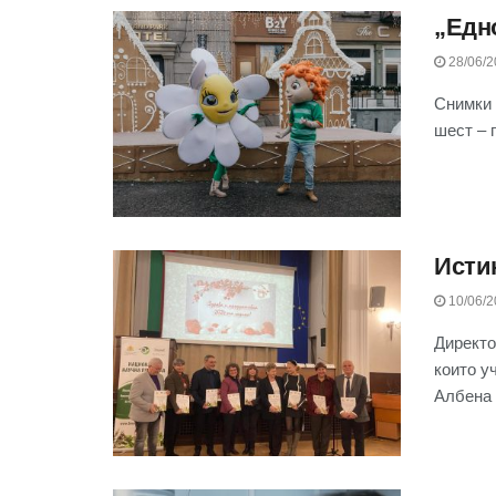
„Едно
28/06/2
Снимки –
шест – г
Истин
10/06/2
Директо
които у
Албена 