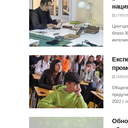
наци
27/05/2
Центъръ
близо 3
интелиге
Експ
пром
16/05/2
Общата 
предучи
2022 г. п
Обно