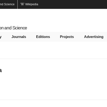
and Science
Wikipedia
ion and Science
y
Journals
Editions
Projects
Advertising
а