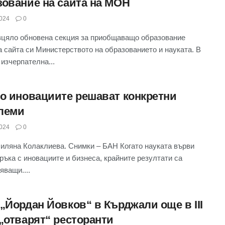
зование на сайта на МОН
024
0
зцяло обновена секция за приобщаващо образование
а сайта си Министерството на образованието и науката. В
 изчерпателна...
то иновациите решават конкретни
леми
024
0
иляна Колаклиева. Снимки – БАН Когато науката върви
 ръка с иновациите и бизнеса, крайните резултати са
яващи....
 „Йордан Йовков“ в Кърджали още в III
 „отварят“ ресторанти