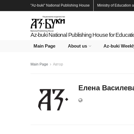
"Az-buki"
National Publishing House
Ministry of Education 
Az-buki National Publishing House for Educat
Main Page
About us
Az-buki Weekl
Main Page
Автор
Елена Василев