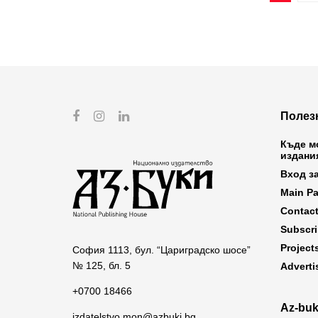
Полез
Къде м
издани
Вход з
Main P
Contac
Subscr
Project
София 1113, бул. “Цариградско шосе”
№ 125, бл. 5
Adverti
+0700 18466
Az-buk
izdatelstvo.mon@azbuki.bg