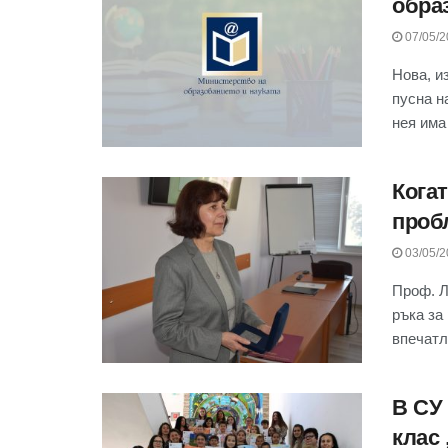
обра
07/05/2
Нова, и
пусна н
нея има
Кога
проб
03/05/2
Проф. Л
ръка за
впечатл
В СУ
клас