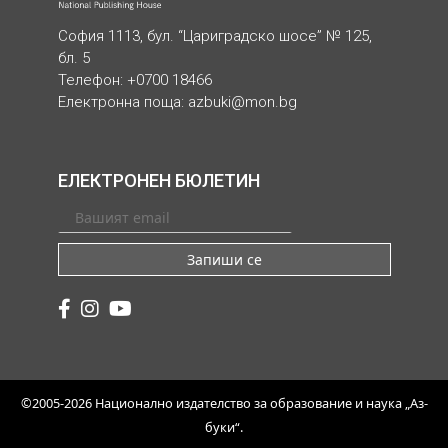
София 1113, бул. “Цариградско шосе” № 125,
бл. 5
Телефон: +0700 18466
Електронна поща:
azbuki@mon.bg
ЕЛЕКТРОНЕН БЮЛЕТИН
Запиши се
©2005-2026 Национално издателство за образование и наука „Аз-
буки“.