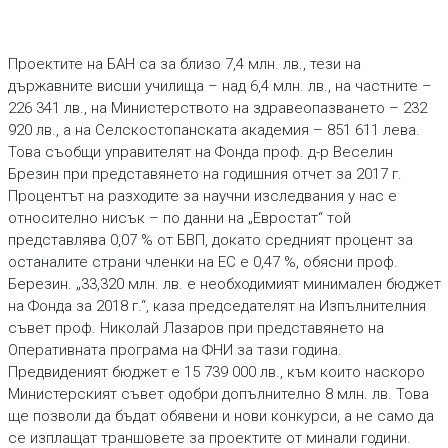
Проектите на БАН са за близо 7,4 млн. лв., тези на
държавните висши училища – над 6,4 млн. лв., на частните –
226 341 лв., на Министерството на здравеопазването – 232
920 лв., а на Селскостопанската академия – 851 611 лева.
Това съобщи управителят на Фонда проф. д-р Веселин
Брезин при представянето на годишния отчет за 2017 г.
Процентът на разходите за научни изследвания у нас е
относително нисък – по данни на „Евростат“ той
представлява 0,07 % от БВП, докато средният процент за
останалите страни членки на ЕС е 0,47 %, обясни проф.
Березин. „33,320 млн. лв. е необходимият минимален бюджет
на Фонда за 2018 г.“, каза председателят на Изпълнителния
съвет проф. Николай Лазаров при представянето на
Оперативната програма на ФНИ за тази година.
Предвиденият бюджет е 15 739 000 лв., към които наскоро
Министерският съвет одобри допълнително 8 млн. лв. Това
ще позволи да бъдат обявени и нови конкурси, а не само да
се изплащат траншовете за проектите от минали години.