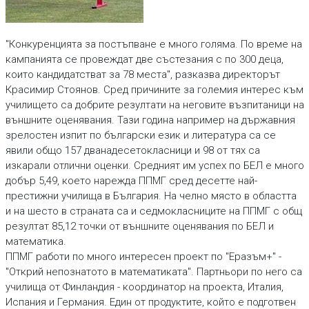
"Конкуренцията за постъпване е много голяма. По време на
кампанията се провеждат две състезания с по 300 деца,
които кандидатстват за 78 места", разказва директорът
Красимир Стоянов. Сред причините за големия интерес към
училището са добрите резултати на неговите възпитаници на
външните оценявания. Тази година например на държавния
зрелостен изпит по български език и литература са се
явили общо 157 дванадесетокласници и 98 от тях са
изкарали отлични оценки. Средният им успех по БЕЛ е много
добър 5,49, което нарежда ППМГ сред десетте най-
престижни училища в България. На челно място в областта
и на шесто в страната са и седмокласниците на ППМГ с общ
резултат 85,12 точки от външните оценявания по БЕЛ и
математика.
ППМГ работи по много интересен проект по "Еразъм+" -
"Открий непознатото в математиката". Партньори по него са
училища от Финландия - координатор на проекта, Италия,
Испания и Германия. Един от продуктите, който е подготвен