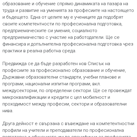
образование и обучение спрямо динамиката на пазара на
труда и развитие на уменията за професиите на настоящето
и бъдещето. Една от целите му е учениците да подобрят
своите компетентности по професионална подготовка,
предприемаческите си умения, социалното
предприемачество с участие на работодатели. Ще се
финансира и допълнителна професионална подготовка чрез
практики в реална работна среда.
Предвижда се да бъде разработен нов Списък на
професиите за професионално образование и обучение,
Държавни образователни стандарти, учебни планове и
програми, национални изпитни програми, вкл.
междусекторни, по определени сектори. Ще се провеждат
микроквалификации и кредити с цел мобилност и
проходимост между професии, сектори и образователни
нива.
Друга дейност е свързана с въвеждане на компетентностни
профили на учители и преподаватели по професионална