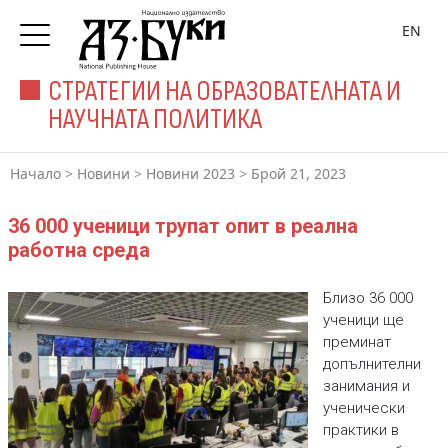
EN
СТРАТЕГИИ НА ОБРАЗОВАТЕЛНАТА И
НАУЧНАТА ПОЛИТИКА
Начало
>
Новини
>
Новини 2023
>
Брой 21, 2023
36 000 ученици трупат опит в реална
работна среда
Близо 36 000
ученици ще
преминат
допълнителни
занимания и
ученически
практики в