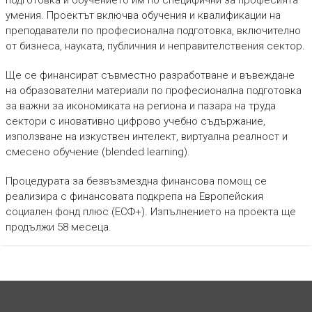
подготовка и обучението им по специфични за професията
умения. Проектът включва обучения и квалификации на
преподаватели по професионална подготовка, включително
от бизнеса, науката, публичния и неправителствения сектор.
Ще се финансират съвместно разработване и въвеждане
на образователни материали по професионална подготовка
за важни за икономиката на региона и пазара на труда
сектори с иновативно цифрово учебно съдържание,
използване на изкуствен интелект, виртуална реалност и
смесено обучение (blended learning).
Процедурата за безвъзмездна финансова помощ се
реализира с финансовата подкрепа на Европейския
социален фонд плюс (ЕСФ+). Изпълнението на проекта ще
продължи 58 месеца.