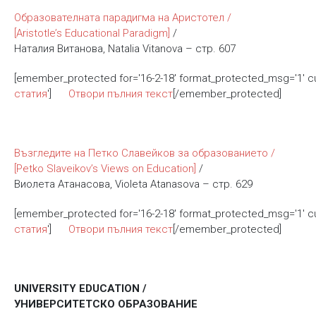
Образователната парадигма на Аристотел /
[Aristotle’s Educational Paradigm]
/
Наталия Витанова, Natalia Vitanova – стр. 607
[emember_protected for='16-2-18' format_protected_msg='1' 
статия
']
Отвори пълния текст
[/emember_protected]
Възгледите на Петко Славейков за образованието /
[Petko Slaveikov’s Views on Education]
/
Виолета Атанасова, Violeta Atanasova – стр. 629
[emember_protected for='16-2-18' format_protected_msg='1' 
статия
']
Отвори пълния текст
[/emember_protected]
UNIVERSITY EDUCATION /
УНИВЕРСИТЕТСКО ОБРАЗОВАНИЕ