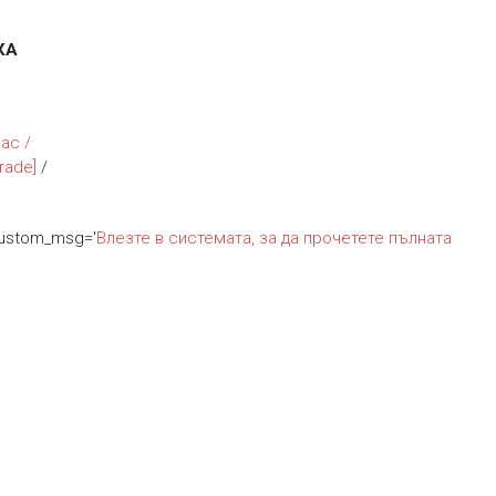
КА
лас /
Grade]
/
custom_msg='
Влезте в системата, за да прочетете пълната