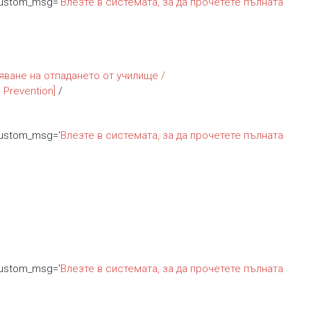
custom_msg='
Влезте в системата, за да прочетете пълната
яване на отпадането от училище /
 Prevention]
/
custom_msg='
Влезте в системата, за да прочетете пълната
custom_msg='
Влезте в системата, за да прочетете пълната