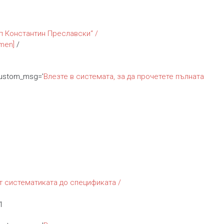
п Константин Преславски“ /
umen]
/
custom_msg='
Влезте в системата, за да прочетете пълната
т систематиката до спецификата /
1