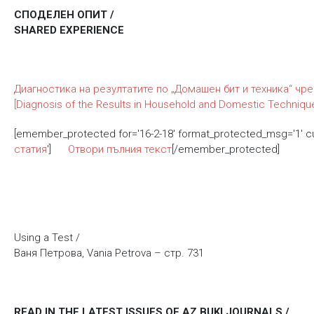
СПОДЕЛЕН ОПИТ /
SHARED EXPERIENCE
Диагностика на резултатите по „Домашен бит и техника“ чре
[Diagnosis of the Results in Household and Domestic Techniqu
[emember_protected for='16-2-18' format_protected_msg='1' 
статия
']
Отвори пълния текст
[/emember_protected]
Using a Test /
Ваня Петрова, Vania Petrova – стр. 731
READ IN THE LATEST ISSUES OF AZ BUKI JOURNALS /