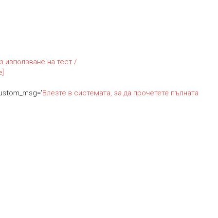
з използване на тест /
e]
custom_msg='
Влезте в системата, за да прочетете пълната