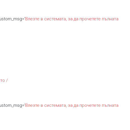
custom_msg='
Влезте в системата, за да прочетете пълната
то /
custom_msg='
Влезте в системата, за да прочетете пълната