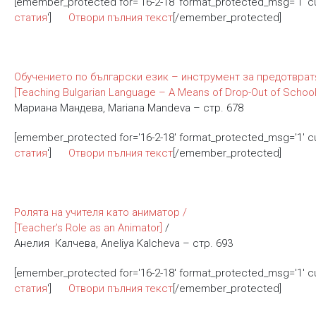
[emember_protected for='16-2-18' format_protected_msg='1' 
статия
']
Отвори пълния текст
[/emember_protected]
Обучението по български език – инструмент за предотврат
[Teaching Bulgarian Language – A Means of Drop-Out of School
Мариана Мандева, Mariana Mandeva – стр. 678
[emember_protected for='16-2-18' format_protected_msg='1' 
статия
']
Отвори пълния текст
[/emember_protected]
Ролята на учителя като аниматор /
[Teacher’s Role as an Animatоr]
/
Анелия Калчева, Aneliya Kalcheva – стр. 693
[emember_protected for='16-2-18' format_protected_msg='1' 
статия
']
Отвори пълния текст
[/emember_protected]