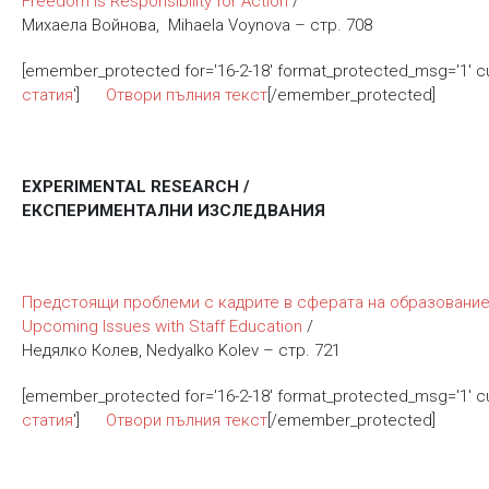
Freedom is Responsibility for Action
/
Михаела Войнова, Mihaela Voynova – стр. 708
[emember_protected for='16-2-18' format_protected_msg='1' 
статия
']
Отвори пълния текст
[/emember_protected]
EXPERIMENTAL RESEARCH /
ЕКСПЕРИМЕНТАЛНИ ИЗСЛЕДВАНИЯ
Предстоящи проблеми с кадрите в сферата на образование
Upcoming Issues with Staff Education
/
Недялко Колев, Nedyalko Kolev – стр. 721
[emember_protected for='16-2-18' format_protected_msg='1' 
статия
']
Отвори пълния текст
[/emember_protected]