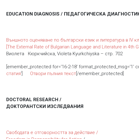
EDUCATION DIAGNOSIS / ПЕДАГОГИЧЕСКА ДИАГНОСТИ
Външното оценяване по български език и литература в IV к
[The External Rate of Bulgarian Language and Literature in 4th 
Виолета Кюркчийска, Violeta Kyurkchiyska – стр. 702
[emember_protected for='16-2-18' format_protected_msg='1' 
статия
']
Отвори пълния текст
[/emember_protected]
DOCTORAL RESEARCH /
ДОКТОРАНТСКИ ИЗСЛЕДВАНИЯ
Свободата е отговорността за действие /