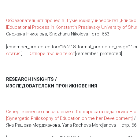
Образователният процес в Шуменския университет „Еписко
[Educational Process in Konstantin Preslavsky University of Sh
Снежана Николова, Snezhana Nikolova - стр. 653
[emember_protected for='16-2-18' format_protected_msg='1' 
статия
']
Отвори пълния текст
[/emember_protected]
RESEARCH INSIGHTS /
ИЗСЛЕДОВАТЕЛСКИ ПРОНИКНОВЕНИЯ
Синергетическо направление в българската педагогика – о
[Synergetic Philosophy of Education on the her Development]
/
Яна Рашева-Мерджанова, Yana Racheva-Merdjanova – стр. 66