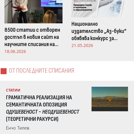
Национално
8500 статии с отворен
издателство „Аз-буки“
достъп в новия сайт на
обявява конкурс за
научните списания на
научна статия на тема
21.05.2026
Издателство „Аз-буки“
18.06.2026
„Природни науки и
иновации в
образованието“
ОТ ПОСЛЕДНИТЕ СПИСАНИЯ
СТАТИИ
ГРАМАТИЧНА РЕАЛИЗАЦИЯ НА
СЕМАНТИЧНАТА ОПОЗИЦИЯ
ОДУШЕВЕНОСТ ~ НЕОДУШЕВЕНОСТ
(ТЕОРЕТИЧНИ РАКУРСИ)
Енчо Тилев