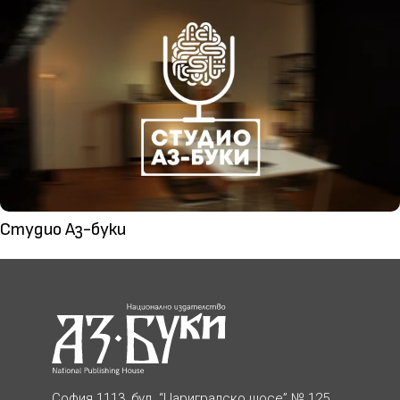
Студио Аз-буки
София 1113, бул. “Цариградско шосе” № 125,