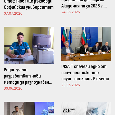
Стефанова ще ръководи
Академията за 2025 г.
Софийския университет
пред Просветната
24.06.2026
07.07.2026
комисия в НС
INSAIT спечели едно от
Родни учени
най-престижните
разработват нови
научни отличия в света
методи за разпознаване
23.06.2026
и следене на емоциите
30.06.2026
чрез движенията в
погледа