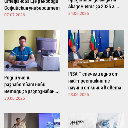
Стефанова ще ръководи
Академията за 2025 г.
Софийския университет
пред Просветната
24.06.2026
07.07.2026
комисия в НС
INSAIT спечели едно от
Родни учени
най-престижните
разработват нови
научни отличия в света
методи за разпознаване
23.06.2026
и следене на емоциите
30.06.2026
чрез движенията в
погледа