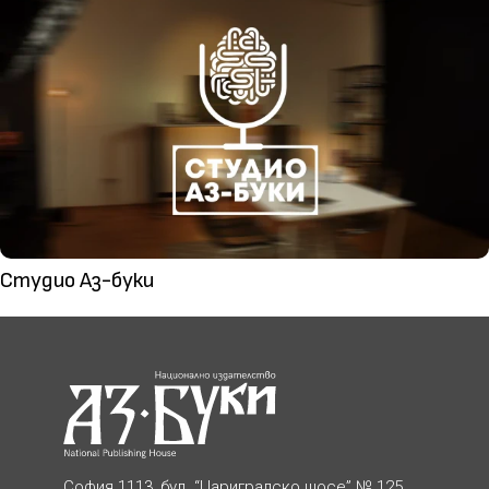
Студио Аз-буки
София 1113, бул. “Цариградско шосе” № 125,