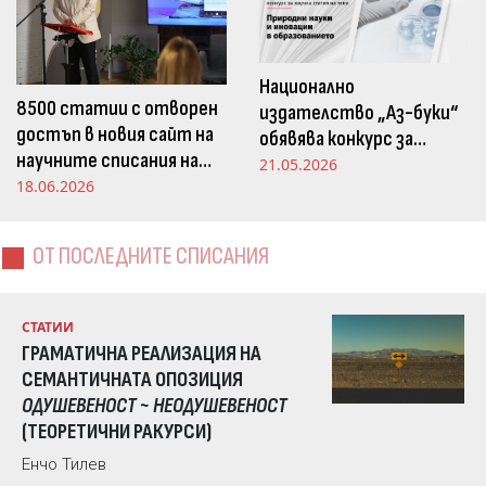
Национално
8500 статии с отворен
издателство „Аз-буки“
достъп в новия сайт на
обявява конкурс за
научните списания на
научна статия на тема
21.05.2026
Издателство „Аз-буки“
18.06.2026
„Природни науки и
иновации в
образованието“
ОТ ПОСЛЕДНИТЕ СПИСАНИЯ
СТАТИИ
ГРАМАТИЧНА РЕАЛИЗАЦИЯ НА
СЕМАНТИЧНАТА ОПОЗИЦИЯ
ОДУШЕВЕНОСТ ~ НЕОДУШЕВЕНОСТ
(ТЕОРЕТИЧНИ РАКУРСИ)
Енчо Тилев