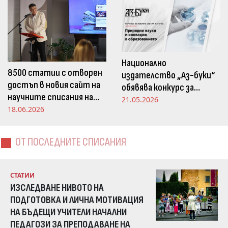
Национално
8500 статии с отворен
издателство „Аз-буки“
достъп в новия сайт на
обявява конкурс за
научните списания на
научна статия на тема
21.05.2026
Издателство „Аз-буки“
18.06.2026
„Природни науки и
иновации в
образованието“
ОТ ПОСЛЕДНИТЕ СПИСАНИЯ
СТАТИИ
ИЗСЛЕДВАНЕ НИВОТО НА
ПОДГОТОВКА И ЛИЧНА МОТИВАЦИЯ
НА БЪДЕЩИ УЧИТЕЛИ НАЧАЛНИ
ПЕДАГОЗИ ЗА ПРЕПОДАВАНЕ НА