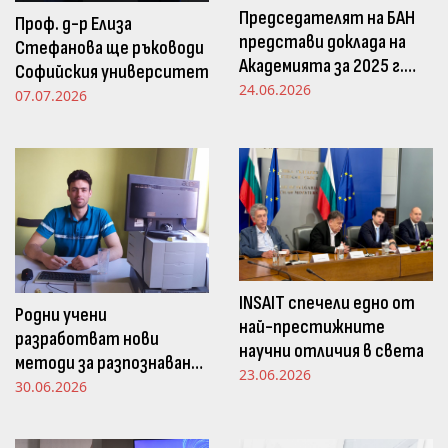
Председателят на БАН
Проф. д-р Елиза
представи доклада на
Стефанова ще ръководи
Академията за 2025 г.
Софийския университет
пред Просветната
24.06.2026
07.07.2026
комисия в НС
INSAIT спечели едно от
Родни учени
най-престижните
разработват нови
научни отличия в света
методи за разпознаване
23.06.2026
и следене на емоциите
30.06.2026
чрез движенията в
погледа