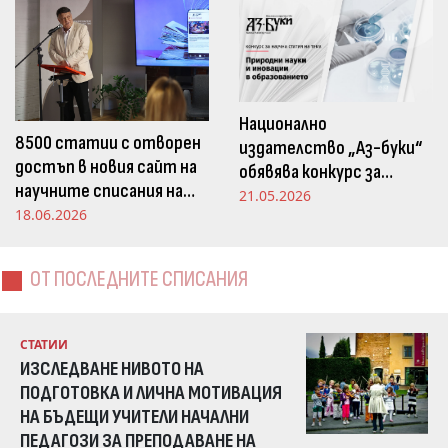
Национално
8500 статии с отворен
издателство „Аз-буки“
достъп в новия сайт на
обявява конкурс за
научните списания на
научна статия на тема
21.05.2026
Издателство „Аз-буки“
18.06.2026
„Природни науки и
иновации в
образованието“
ОТ ПОСЛЕДНИТЕ СПИСАНИЯ
СТАТИИ
ИЗСЛЕДВАНЕ НИВОТО НА
ПОДГОТОВКА И ЛИЧНА МОТИВАЦИЯ
НА БЪДЕЩИ УЧИТЕЛИ НАЧАЛНИ
ПЕДАГОЗИ ЗА ПРЕПОДАВАНЕ НА