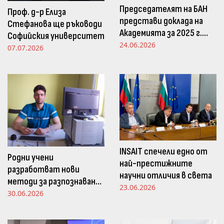
Председателят на БАН
Проф. д-р Елиза
представи доклада на
Стефанова ще ръководи
Академията за 2025 г.
Софийския университет
пред Просветната
24.06.2026
07.07.2026
комисия в НС
INSAIT спечели едно от
Родни учени
най-престижните
разработват нови
научни отличия в света
методи за разпознаване
23.06.2026
и следене на емоциите
30.06.2026
чрез движенията в
погледа