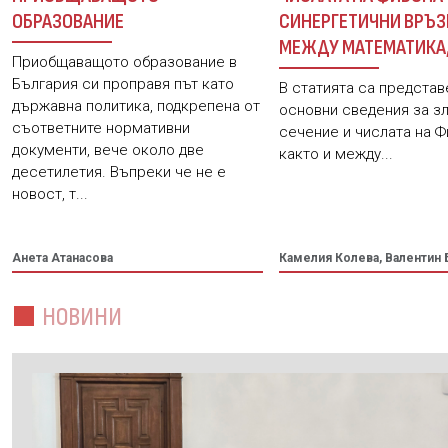
ОБРАЗОВАНИЕ
СИНЕРГЕТИЧНИ ВРЪЗ
МЕЖДУ МАТЕМАТИКА
Приобщаващото образование в
ИНФОРМАТИКА И МУ
България си проправя път като
В статията са представ
държавна политика, подкрепена от
основни сведения за з
съответните нормативни
сечение и числата на Ф
документи, вече около две
както и между...
десетилетия. Въпреки че не е
новост, т...
Анета Атанасова
Камелия Колева, Валентин 
НОВИНИ