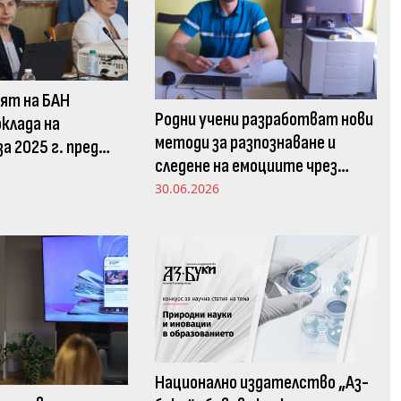
ят на БАН
Родни учени разработват нови
клада на
методи за разпознаване и
а 2025 г. пред
следене на емоциите чрез
 комисия в НС
движенията в погледа
30.06.2026
Национално издателство „Аз-