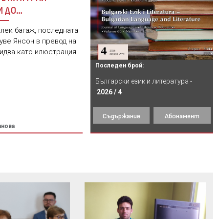
И ДО
РНИЯ КУЛТ
 лек багаж, последната
уве Янсон в превод на
 идва като илюстрация
Последен брой:
Български език и литература -
2026 / 4
Съдържание
Абонамент
анова