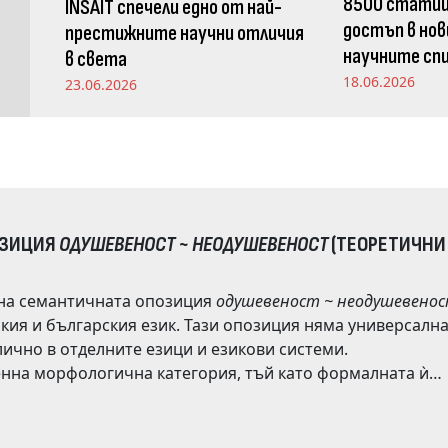
8500 статии
INSAIT спечели едно от най-
достъп в нов
престижните научни отличия
научните спи
в света
Издателство
18.06.2026
23.06.2026
ОЗИЦИЯ
ОДУШЕВЕНОСТ ~ НЕОДУШЕВЕНОСТ
(ТЕОРЕТИЧНИ
 на семантичната опозиция
одушевеност ~ неодушевено
чна категория, тъй като формалната ѝ
 и числителните,