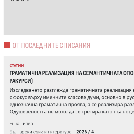
ОТ ПОСЛЕДНИТЕ СПИСАНИЯ
СТАТИИ
ГРАМАТИЧНА РЕАЛИЗАЦИЯ НА СЕМАНТИЧНАТА ОП
РАКУРСИ)
Изследването разглежда граматичната реализация
с фокус върху именните класове думи, основно в руския и българския език. Тази опозиция няма универсална и
еднозначна граматична проява, а се реализира различно в отделните езици и езикови системи.
Одушевеността не може да се третира като пълноценна морфологи
експликация е непоследователна, а се разглежда като лексикално-граматичен разред. Анализът обхваща
Енчо Тилев
взаимодействието на опозицията с категориите род и падеж, с класовете на прилагателните
Български език и литература -
2026 / 4
като се показва, че най-ясно тя се проявява в падежната система, особено във винителния падеж в руски.