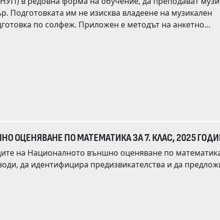
ат музика.
кален
иложен е методът на анкетно
ателното училище. Въпросите от анкетата
Крайният етап на изследването
иплината като една от най-интересните в обучението им до момента.
О ОЦЕНЯВАНЕ ПО МАТЕМАТИКА ЗА 7. КЛАС, 2025 ГОД
иците на Националното външно оценяване по математик