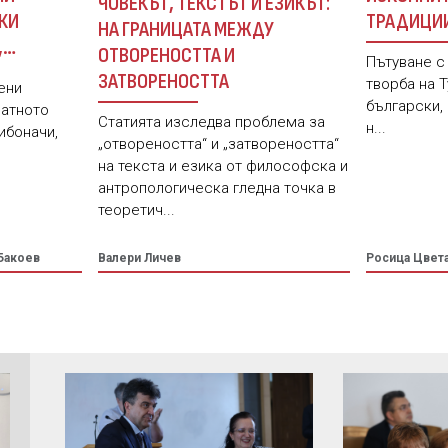
ЧОВЕКЪТ, ТЕКСТЪТ И ЕЗИКЪТ:
ТРАДИЦИ
КИ
НА ГРАНИЦАТА МЕЖДУ
ПОСТМОДЕ
,
ОТВОРЕНОСТТА И
Пътуване с
ЗИКА
ЗАТВОРЕНОСТТА
творба на Т
ени
български,
латното
Статията изследва проблема за
н...
ибоначи,
„отвореността“ и „затвореността“
на текста и езика от философска и
антропологическа гледна точка в
теоретич...
Бакоев
Валери Личев
Росица Цвет