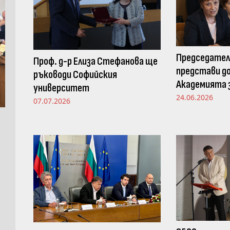
Председател
Проф. д-р Елиза Стефанова ще
представи до
ръководи Софийския
Академията з
университет
Просветната
24.06.2026
07.07.2026