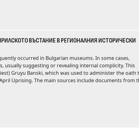
ПРИЛСКОТО ВЪСТАНИЕ В РЕГИОНАЛНИЯ ИСТОРИЧЕСКИ
 usually suggesting or revealing internal complicity. This
iest) Gruyu Banski, which was used to administer the oath 
clude documents from the
ges. The last
012. As a silver-
he museum director. Subsequently, at an