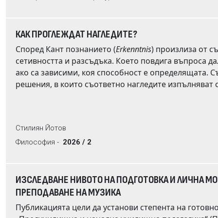
Специално внимание се отделя на българските бройни форми, които представляват уни
реализация на семантичния признак одушевеност. В заключение се утвърждава разбирането за
КАК ПРОГЛЕЖДАТ НАГЛЕДИТЕ?
Според Кант познанието (
Erkenntnis
) произлиза от с
сетивността и разсъдъка. Което повдига въпроса дали
ако са зависими, коя способност е определящата. Съвременните интерпретатори на Кант предлагат три типа
решения, в които съответно нагледите изпълняват самостоятелни познавателни функции, познанието е
резултат от сравнително свободно съчетаване на п
диктата на категориите. Настоящата статия предлага рекапитулация на тези три модела на „синтез“. На този
фон са разгледани два конкретни проблема, на кои
Стилиян Йотов
познанието при децата и животните, вторият – възприятието. Съвременни постижения в когнитивистиката
налагат критично преосмисляне на 
Философия -
2026 / 2
ИЗСЛЕДВАНЕ НИВОТО НА ПОДГОТОВКА И ЛИЧНА М
ПРЕПОДАВАНЕ НА МУЗИКА
Публикацията цели да установи степента на готовно