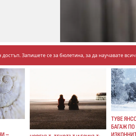
 достъп. Запишете се за бюлетина, за да научавате вси
ТУВЕ ЯНСО
БАГАЖ ПО 
И
ИЗКОННИТ
ЧИ –