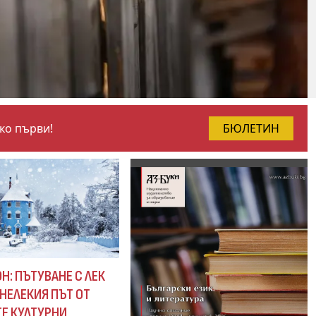
чко първи!
БЮЛЕТИН
Н: ПЪТУВАНЕ С ЛЕК
НЕЛЕКИЯ ПЪТ ОТ
Е КУЛТУРНИ