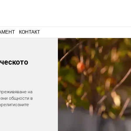
АМЕНТ
КОНТАКТ
ческото
 преживяване на
озни общности в
орелигиозните