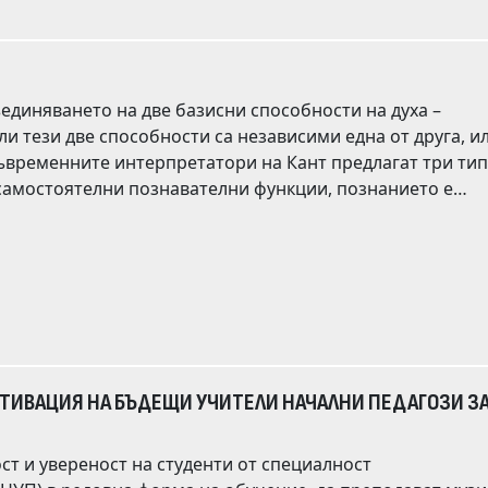
кална морфологична
одушевеността като универсална семантична константа с широко, но нееднородно граматично изразяване.
ъединяването на две базисни способности на духа –
 тези две способности са независими една от друга, или
онятия и нагледи или от свързването им в съждения под
то Кант не е обърнал достатъчно внимание. Първият зас
тези, застъпени от Кант.
ОТИВАЦИЯ НА БЪДЕЩИ УЧИТЕЛИ НАЧАЛНИ ПЕДАГОЗИ З
ст и увереност на студенти от специалност