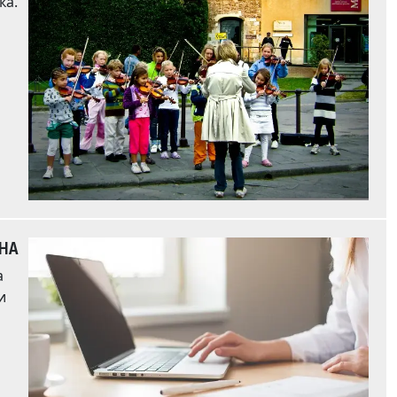
ИНА
а