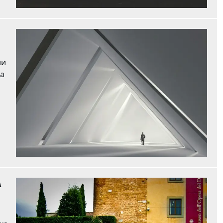
яга
А