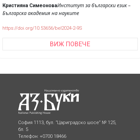
Институт за български език –
Кристияна Симеонова
Българска академия на науките
https://doi.org/10.53656/bel2024-2-9S
ВИЖ ПОВЕЧЕ
София 1113, бул. “Цариградско шосе” № 125,
бл. 5
Телефон: +0700 18466