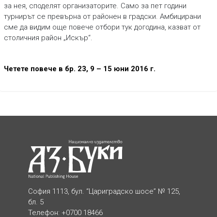
за нея, споделят организаторите. Само за пет години
турнирът се превърна от районен в градски. Амбицирани
сме да видим още повече отбори тук догодина, казват от
столичния район „Искър“.
Четете повече в бр. 23, 9 – 15 юни 2016 г.
София 1113, бул. “Цариградско шосе” № 125,
бл. 5
Телефон: +0700 18466