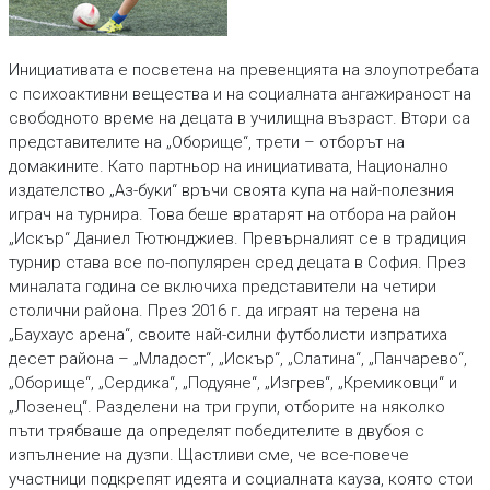
Инициативата е посветена на превенцията на злоупотребата
с психоактивни вещества и на социалната ангажираност на
свободното време на децата в училищна възраст. Втори са
представителите на „Оборище“, трети – отборът на
домакините. Като партньор на инициативата, Национално
издателство „Аз-буки“ връчи своята купа на най-полезния
играч на турнира. Това беше вратарят на отбора на район
„Искър“ Даниел Тютюнджиев. Превърналият се в традиция
турнир става все по-популярен сред децата в София. През
миналата година се включиха представители на четири
столични района. През 2016 г. да играят на терена на
„Баухаус арена“, своите най-силни футболисти изпратиха
десет района – „Младост“, „Искър“, „Слатина“, „Панчарево“,
„Оборище“, „Сердика“, „Подуяне“, „Изгрев“, „Кремиковци“ и
„Лозенец“. Разделени на три групи, отборите на няколко
пъти трябваше да определят победителите в двубоя с
изпълнение на дузпи. Щастливи сме, че все-повече
участници подкрепят идеята и социалната кауза, която стои