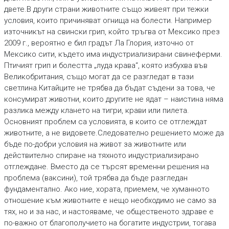
двете.В други страни животните също живеят при тежки
условия, които причиняват огнища на болести. Например
източникът на свински грип, който тръгва от Мексико през
2009 г., вероятно е бил градът Ла Глория, източно от
Мексико сити, където има индустриализирани свинеферми.
Птичият грип и болестта „луда крава“, която избухва във
Великобритания, също могат да се разгледат в тази
светлина.Китайците не трябва да бъдат съдени за това, че
консумират животни, които другите не ядат – наистина няма
разлика между клането на тигри, крави или пилета.
Основният проблем са условията, в които се отглеждат
животните, а не видовете.Следователно решението може да
бъде по-добри условия на живот за животните или
действително спиране на тяхното индустриализирано
отглеждане. Вместо да се търсят временни решения на
проблема (ваксини), той трябва да бъде разгледан
фундаментално. Ако ние, хората, приемем, че хуманното
отношение към животните е нещо необходимо не само за
тях, но и за нас, и настояваме, че общественото здраве е
по-важно от благополучието на богатите индустрии, тогава