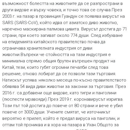
възможност болестта на животните да се разпространи в
други видове и върху човека, и точно това се случва.През
2003 г. на пазар в провинция Гуандун се появява вирусът на
SARS (SARS-CoV), който идва от азиатско диво животно,
наречено маскирана палмова цивита. Вирусът достига до 71
страни, при което загиват около 774 души. След избухване
на епидемията китайското правителство почва да
ограничава хранителната индустрия от диви
животни.Въпреки че стойността на тази индустрия е
минимална спрямо общия брутен вътрешен продукт на
Китай, тези, които губят огромни печалби след това
решение, отново лобират да се позволи тази търговия.
Натискът успява: няколко месеца по-късно правителството
обявява 54 вида диви животни за законни за търговия. През
2016 г. са добавени още видове, като тигри и панголини
(люспести мравояди).През 2019 г. коронавирусът изригва.
Този път той достига до повече от 80 страни и вече е убил
повече от 3000 души. Учените смятат, че източникът
вероятно е прилеп, който е предал вируса на панголин, и
оттам той прониква и в хора на пазара в Ухан.Общото за