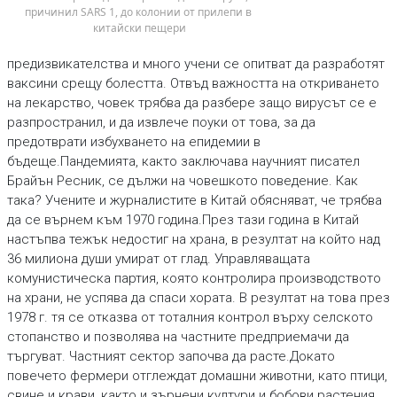
причинил SARS 1, до колонии от прилепи в 
китайски пещери
предизвикателства и много учени се опитват да разработят
ваксини срещу болестта. Отвъд важността на откриването
на лекарство, човек трябва да разбере защо вирусът се е
разпространил, и да извлече поуки от това, за да
предотврати избухването на епидемии в
бъдеще.Пандемията, както заключава научният писател
Брайън Ресник, се дължи на човешкото поведение. Как
така? Учените и журналистите в Китай обясняват, че трябва
да се върнем към 1970 година.През тази година в Китай
настъпва тежък недостиг на храна, в резултат на който над
36 милиона души умират от глад. Управляващата
комунистическа партия, която контролира производството
на храни, не успява да спаси хората. В резултат на това през
1978 г. тя се отказва от тоталния контрол върху селското
стопанство и позволява на частните предприемачи да
търгуват. Частният сектор започва да расте.Докато
повечето фермери отглеждат домашни животни, като птици,
свине и крави, както и зърнени култури и бобови растения,