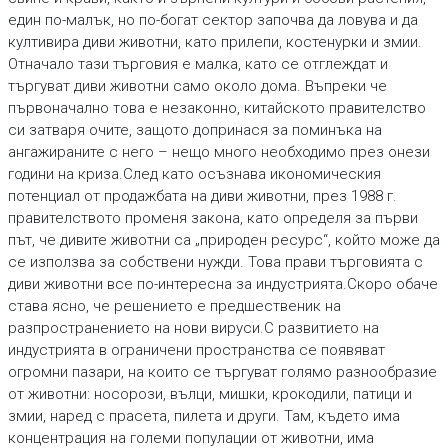
един по-малък, но по-богат сектор започва да ловува и да
култивира диви животни, като прилепи, костенурки и змии.
Отначало тази търговия е малка, като се отглеждат и
търгуват диви животни само около дома. Въпреки че
първоначално това е незаконно, китайското правителство
си затваря очите, защото допринася за поминъка на
ангажираните с него – нещо много необходимо през онези
години на криза.След като осъзнава икономическия
потенциал от продажбата на диви животни, през 1988 г.
правителството променя закона, като определя за първи
път, че дивите животни са „природен ресурс“, който може да
се използва за собствени нужди. Това прави търговията с
диви животни все по-интересна за индустрията.Скоро обаче
става ясно, че решението е предшественик на
разпространението на нови вируси.С развитието на
индустрията в ограничени пространства се появяват
огромни пазари, на които се търгуват голямо разнообразие
от животни: носорози, вълци, мишки, крокодили, патици и
змии, наред с прасета, пилета и други. Там, където има
концентрация на големи популации от животни, има