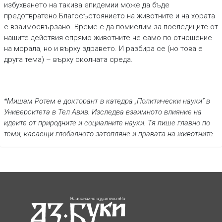
избухването на такива епидемии може да бъде
предотвратено.Благосъстоянието на животните и на хората
е взаимосвързано. Време е да помислим за последиците от
нашите действия спрямо животните не само по отношение
на морала, но и върху здравето. И разбира се (но това е
друга тема) – върху околната среда.
*Мишам Ротем е докторант в катедра „Политически науки“ в
Университета в Тел Авив. Изследва взаимното влияние на
идеите от природните и социалните науки. Тя пише главно по
теми, касаещи глобалното затопляне и правата на животните.