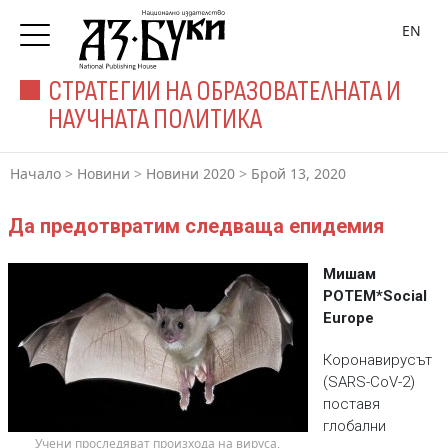
EN
СТРАТЕГИИ НА ОБРАЗОВАТЕЛНАТА И
НАУЧНАТА ПОЛИТИКА
Начало
>
Новини
>
Новини 2020
>
Брой 13, 2020
Да предотвратим следваща епидемия
Мишам
РОТЕМ*
Social
Europe
Коронавирусът
(SARS-CoV-2)
поставя
глобални
 Учени проследяват произхода на вируса, 