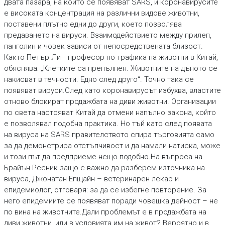
двата пазара, на които се появяват SARS, и коронавирусите
е високата концентрация на различни видове животни,
поставени плътно едни до други, което позволява
предаването на вируси. Взаимодействието между прилеп,
панголин и човек зависи от непосредствената близост.
Както Петър Ли– професор по трафика на животни в Китай,
обяснява: „Клетките са препълнен. Животните на дъното се
накисват в течности. Едно след друго“. Точно така се
появяват вируси.След като коронавирусът избухва, властите
отново блокират продажбата на диви животни. Организации
по света настояват Китай да отмени напълно закона, който
е позволявал подобна практика. Но тъй като след появата
на вируса на SARS правителството спира търговията само
за да демонстрира отстъпчивост и да намали натиска, може
и този път да предприеме нещо подобно.На въпроса на
Брайън Ресник защо е важно да разберем източника на
вируса, Джонатан Епщайн – ветеринарен лекар и
епидемиолог, отговаря: за да се избегне повторение. За
него епидемиите се появяват поради човешка дейност – не
по вина на животните.Дали проблемът е в продажбата на
диви животни, или в условията им на живот? Вероятно и в