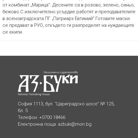
от комбинат „Марица“. Десените са в розово, зелено, синьо,
бежово.С изключително усърдие работят и преподавателите
в асеновградската ПГ „Патриарх Евтимий“.Готовите маски
се предават в РУО, откъдето ги разпределят на нуждаещите
се екипи.
София 1113, бул. “Цариградско шосе” № 125,
бл. 5
Телефон: +0700 18466
Електронна поща:
azbuki@mon.bg