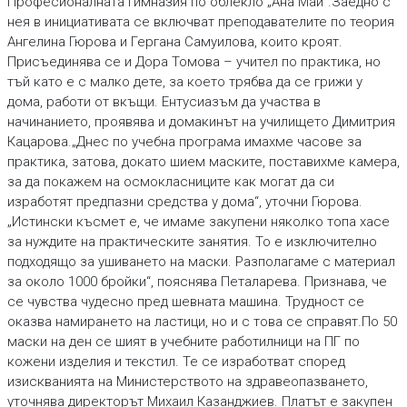
Професионалната гимназия по облекло „Ана Май“.Заедно с
нея в инициативата се включват преподавателите по теория
Ангелина Гюрова и Гергана Самуилова, които кроят.
Присъединява се и Дора Томова – учител по практика, но
тъй като е с малко дете, за което трябва да се грижи у
дома, работи от вкъщи. Ентусиазъм да участва в
начинанието, проявява и домакинът на училището Димитрия
Кацарова.„Днес по учебна програма имахме часове за
практика, затова, докато шием маските, поставихме камера,
за да покажем на осмокласниците как могат да си
изработят предпазни средства у дома“, уточни Гюрова.
„Истински късмет е, че имаме закупени няколко топа хасе
за нуждите на практическите занятия. То е изключително
подходящо за ушиването на маски. Разполагаме с материал
за около 1000 бройки“, пояснява Петаларева. Признава, че
се чувства чудесно пред шевната машина. Трудност се
оказва намирането на ластици, но и с това се справят.По 50
маски на ден се шият в учебните работилници на ПГ по
кожени изделия и текстил. Те се изработват според
изискванията на Министерството на здравеопазването,
уточнява директорът Михаил Казанджиев. Платът е закупен