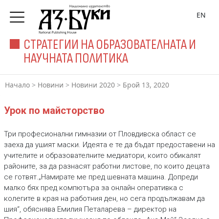
EN
СТРАТЕГИИ НА ОБРАЗОВАТЕЛНАТА И
НАУЧНАТА ПОЛИТИКА
Начало
>
Новини
>
Новини 2020
>
Брой 13, 2020
Урок по майсторство
Три професионални гимназии от Пловдивска област се
заеха да ушият маски. Идеята е те да бъдат предоставени на
учителите и образователните медиатори, които обикалят
районите, за да разнасят работни листове, по които децата
се готвят.„Намирате ме пред шевната машина. Допреди
малко бях пред компютъра за онлайн оперативка с
колегите в края на работния ден, но сега продължавам да
шия“, обяснява Емилия Петаларева – директор на