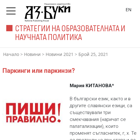
EN
СТРАТЕГИИ НА ОБРАЗОВАТЕЛНАТА И
НАУЧНАТА ПОЛИТИКА
Начало
>
Новини
>
Новини 2021
>
Брой 25, 2021
Паркинги или паркинзи?
Мария КИТАНОВА*
В български език, както и в
другите славянски езици, са
съществували три
смекчавания (наричат се
палатализации), които
променят съгласнитек, г, х. Те