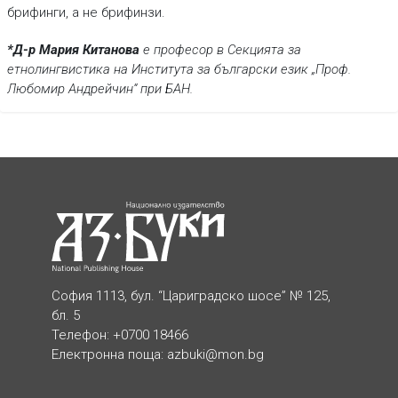
брифинги, а не брифинзи.
*Д-р Мария Китанова
е професор в Секцията за
етнолингвистика на Института за български език „Проф.
Любомир Андрейчин“ при БАН.
София 1113, бул. “Цариградско шосе” № 125,
бл. 5
Телефон: +0700 18466
Електронна поща:
azbuki@mon.bg