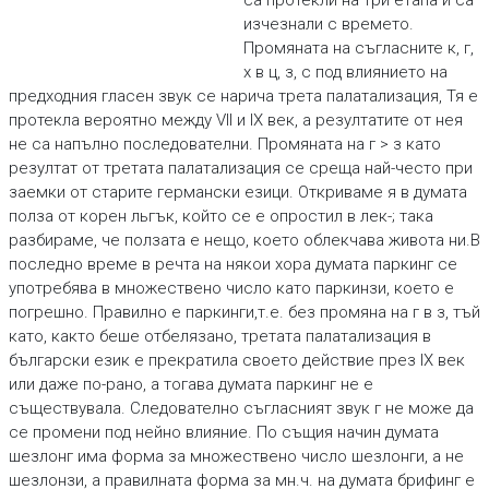
са протекли на три етапа и са
изчезнали с времето.
Промяната на съгласните к, г,
х в ц, з, с под влиянието на
предходния гласен звук се нарича трета палатализация, Тя е
протекла вероятно между VII и IX век, а резултатите от нея
не са напълно последователни. Промяната на г > з като
резултат от третата палатализация се среща най-често при
заемки от старите германски езици. Откриваме я в думата
полза от корен льгък, който се е опростил в лек-; така
разбираме, че ползата е нещо, което облекчава живота ни.В
последно време в речта на някои хора думата паркинг се
употребява в множествено число като паркинзи, което е
погрешно. Правилно е паркинги,т.е. без промяна на г в з, тъй
като, както беше отбелязано, третата палатализация в
български език е прекратила своето действие през IX век
или даже по-рано, а тогава думата паркинг не е
съществувала. Следователно съгласният звук г не може да
се промени под нейно влияние. По същия начин думата
шезлонг има форма за множествено число шезлонги, а не
шезлонзи, а правилната форма за мн.ч. на думата брифинг е