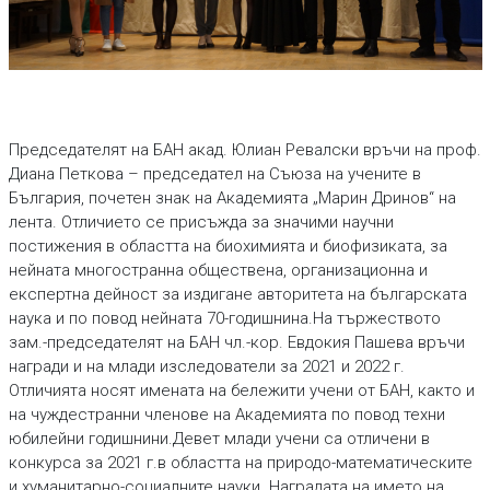
Председателят на БАН акад. Юлиан Ревалски връчи на проф.
Диана Петкова – председател на Съюза на учените в
България, почетен знак на Академията „Марин Дринов“ на
лента. Отличието се присъжда за значими научни
постижения в областта на биохимията и биофизиката, за
нейната многостранна обществена, организационна и
експертна дейност за издигане авторитета на българската
наука и по повод нейната 70-годишнина.На тържеството
зам.-председателят на БАН чл.-кор. Евдокия Пашева връчи
награди и на млади изследователи за 2021 и 2022 г.
Отличията носят имената на бележити учени от БАН, както и
на чуждестранни членове на Академията по повод техни
юбилейни годишнини.Девет млади учени са отличени в
конкурса за 2021 г.в областта на природо-математическите
и хуманитарно-социалните науки. Наградата на името на