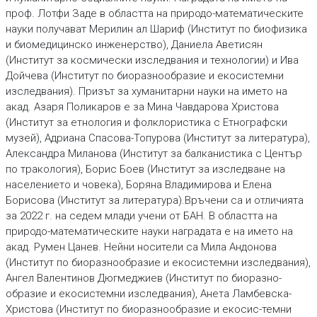
проф. Лотфи Заде в областта на природо-математическите
науки получават Мерилин ал Шариф (Институт по биофизика
и биомедицинско инженерство), Даниела Аветисян
(Институт за космически изследвания и технологии) и Ива
Дойчева (Институт по биоразнообразие и екосистемни
изследвания). Призът за хуманитарни науки на името на
акад. Азаря Поликаров е за Мина Чавдарова Христова
(Институт за етнология и фолклористика с Етнографски
музей), Адриана Спасова-Топурова (Институт за литература),
Александра Миланова (Институт за балканистика с Център
по тракология), Борис Боев (Институт за изследване на
населението и човека), Боряна Владимирова и Елена
Борисова (Институт за литература).Връчени са и отличията
за 2022 г. на седем млади учени от БАН. В областта на
природо-математическите науки наградата е на името на
акад. Румен Цанев. Нейни носители са Mила Aндонова
(Институт по биоразнообразие и екосистемни изследвания),
Ангел Валентинов Дюгмеджиев (Институт по биоразно-
образие и екосистемни изследвания), Анета Ламбевска-
Христова (Институт по биоразнообразие и екосис-темни