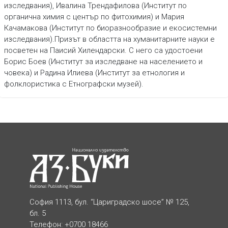
изследвания), Ивалина Трендафилова (Институт по
органична химия с център по фитохимия) и Мария
Качамакова (Институт по биоразнообразие и екосистемни
изследвания).Призът в областта на хуманитарните науки е
посветен на Паисий Хилендарски. С него са удостоени
Борис Боев (Институт за изследване на населението и
човека) и Радина Илиева (Институт за етнология и
фолклористика с Етнографски музей).
София 1113, бул. “Цариградско шосе” № 125,
бл. 5
Телефон: +0700 18466