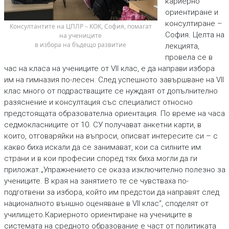
кариерно
ориентиране и
консултиране –
 Консултантите на ЦПЛР – КОК, София, помагат 
София. Целта на
на учениците
в избора на бъдещо развитие
лекцията,
провела се в
час на класа на учениците от VII клас, е да направи избора
им на гимназия по-лесен. След успешното завършване на VII
клас много от подрастващите се нуждаят от допълнително
разяснение и консултация със специалист относно
предстоящата образователна ориентация. По време на часа
седмокласниците от 10. СУ получават анкетни карти, в
които, отговаряйки на въпроси, описват интересите си – с
какво биха искали да се занимават, кои са силните им
страни и в кои професии според тях биха могли да ги
приложат.„Упражнението се оказа изключително полезно за
учениците. В края на занятието те се чувстваха по-
подготвени за избора, който им предстои да направят след
националното външно оценяване в VII клас“, споделят от
училището.Кариерното ориентиране на учениците в
системата на средното образование е част от политиката