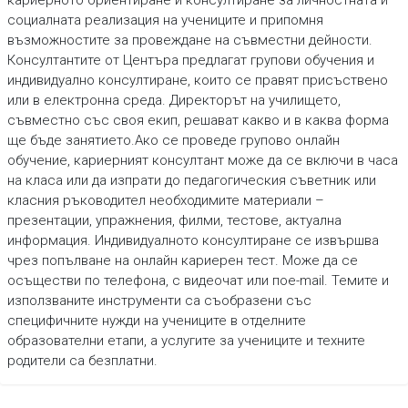
кариерното ориентиране и консултиране за личностната и
социалната реализация на учениците и припомня
възможностите за провеждане на съвместни дейности.
Консултантите от Центъра предлагат групови обучения и
индивидуално консултиране, които се правят присъствено
или в електронна среда. Директорът на училището,
съвместно със своя екип, решават какво и в каква форма
ще бъде занятието.Ако се проведе групово онлайн
обучение, кариерният консултант може да се включи в часа
на класа или да изпрати до педагогическия съветник или
класния ръководител необходимите материали –
презентации, упражнения, филми, тестове, актуална
информация. Индивидуалното консултиране се извършва
чрез попълване на онлайн кариерен тест. Може да се
осъществи по телефона, с видеочат или пое-mail. Темите и
използваните инструменти са съобразени със
специфичните нужди на учениците в отделните
образователни етапи, а услугите за учениците и техните
родители са безплатни.