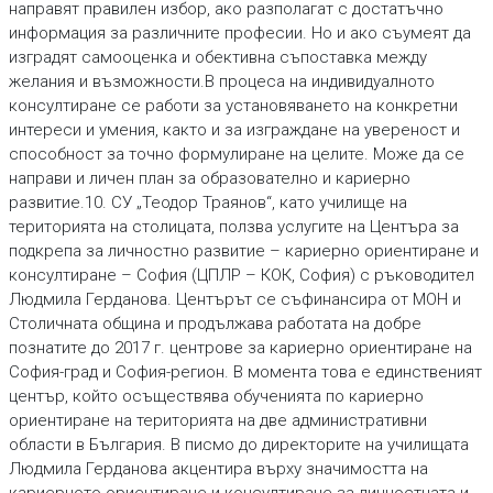
направят правилен избор, ако разполагат с достатъчно
информация за различните професии. Но и ако съумеят да
изградят самооценка и обективна съпоставка между
желания и възможности.В процеса на индивидуалното
консултиране се работи за установяването на конкретни
интереси и умения, както и за изграждане на увереност и
способност за точно формулиране на целите. Може да се
направи и личен план за образователно и кариерно
развитие.10. СУ „Теодор Траянов“, като училище на
територията на столицата, ползва услугите на Центъра за
подкрепа за личностно развитие – кариерно ориентиране и
консултиране – София (ЦПЛР – КОК, София) с ръководител
Людмила Герданова. Центърът се съфинансира от МОН и
Столичната община и продължава работата на добре
познатите до 2017 г. центрове за кариерно ориентиране на
София-град и София-регион. В момента това е единственият
център, който осъществява обученията по кариерно
ориентиране на територията на две административни
области в България. В писмо до директорите на училищата
Людмила Герданова акцентира върху значимостта на