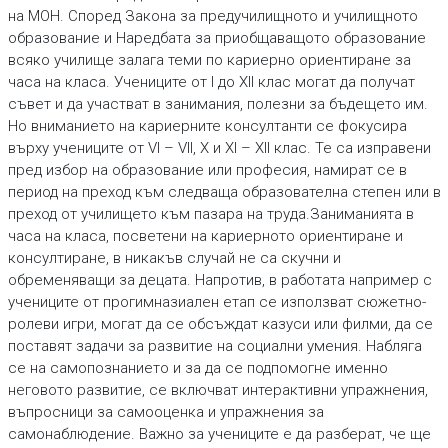
на МОН. Според Закона за предучилищното и училищното
образование и Наредбата за приобщаващото образование
всяко училище залага теми по кариерно ориентиране за
часа на класа. Учениците от I до XII клас могат да получат
съвет и да участват в занимания, полезни за бъдещето им.
Но вниманието на кариерните консултанти се фокусира
върху учениците от VI – VII, X и XI – XII клас. Те са изправени
пред избор на образование или професия, намират се в
период на преход към следваща образователна степен или в
преход от училището към пазара на труда.Заниманията в
часа на класа, посветени на кариерното ориентиране и
консултиране, в никакъв случай не са скучни и
обременяващи за децата. Напротив, в работата например с
учениците от прогимназиален етап се използват сюжетно-
ролеви игри, могат да се обсъждат казуси или филми, да се
поставят задачи за развитие на социални умения. Набляга
се на самопознанието и за да се подпомогне именно
неговото развитие, се включват интерактивни упражнения,
въпросници за самооценка и упражнения за
самонаблюдение. Важно за учениците е да разберат, че ще