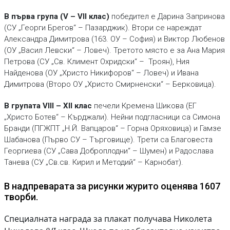
В първа група (V – VII клас)
победител е Дарина Запринова
(СУ „Георги Брегов“ – Пазарджик). Втори се нареждат
Александра Димитрова (163. ОУ – София) и Виктор Любенов
(ОУ „Васил Левски“ – Ловеч). Третото място е за Ана Мария
Петрова (СУ „Св. Климент Охридски“ – Троян), Ния
Найденова (ОУ „Христо Никифоров“ – Ловеч) и Ивана
Димитрова (Второ ОУ „Христо Смирненски“ – Берковица).
В групата VIII – XII клас
печели Кремена Шикова (ЕГ
„Христо Ботев“ – Кърджали). Нейни подгласници са Симона
Бранди (ПГЖПТ „Н.Й. Вапцаров“ – Горна Оряховица) и Гамзе
Шабанова (Първо СУ – Търговище). Трети са Благовеста
Георгиева (СУ „Сава Доброплодни“ – Шумен) и Радослава
Танева (СУ „Св.св. Кирил и Методий“ – Карнобат).
В надпреварата за рисунки журито оценява 1607
творби.
Специалната награда за плакат получава Николета