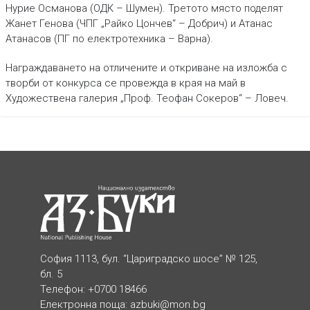
Нурие Османова (ОДК – Шумен). Третото място поделят
Жанет Генова (ЧПГ „Райко Цончев“ – Добрич) и Атанас
Атанасов (ПГ по електротехника – Варна).
Награждаването на отличените и откриване на изложба с
творби от конкурса се провежда в края на май в
Художествена галерия „Проф. Теофан Сокеров“ – Ловеч.
София 1113, бул. “Цариградско шосе” № 125,
бл. 5
Телефон: +0700 18466
Електронна поща:
azbuki@mon.bg