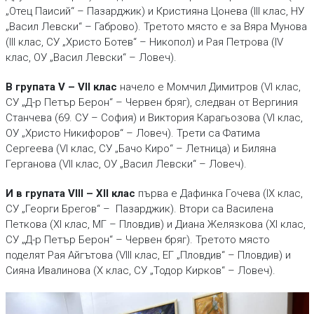
„Отец Паисий“ – Пазарджик) и Кристияна Цонева (III клас, НУ
„Васил Левски“ – Габрово). Третото място е за Вяра Мунова
(III клас, СУ „Христо Ботев“ – Никопол) и Рая Петрова (IV
клас, ОУ „Васил Левски“ – Ловеч).
В групата V – VII клас
начело е Момчил Димитров (VI клас,
СУ „Д-р Петър Берон“ – Червен бряг), следван от Вергиния
Станчева (69. СУ – София) и Виктория Карагьозова (VI клас,
ОУ „Христо Никифоров“ – Ловеч). Трети са Фатима
Сергеева (VI клас, СУ „Бачо Киро“ – Летница) и Биляна
Герганова (VII клас, ОУ „Васил Левски“ – Ловеч).
И в групата VIII – XII клас
първа е Дафинка Гочева (IX клас,
СУ „Георги Брегов“ – Пазарджик). Втори са Василена
Петкова (XI клас, МГ – Пловдив) и Диана Желязкова (XI клас,
СУ „Д-р Петър Берон“ – Червен бряг). Третото място
поделят Рая Айгътова (VIII клас, ЕГ „Пловдив“ – Пловдив) и
Сияна Ивалинова (X клас, СУ „Тодор Кирков“ – Ловеч).