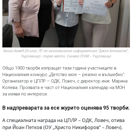
Хелин Ахмед (IX клас, ПГ по икономическа информатика "Джон Атанасов", 
Търговище) - първо място. Снимка ПГИИ – Търговище
Общо 1900 творби изпращат тази година участниците в
Националния конкурс „Детство мое – реално и вълшебно“.
Организатор е ЦПЛР – ОДК, Ловеч, с директор инж. Марина
Колева. Проявата е част от Националния календар на МОН
за изяви по интереси.
В надпреварата за есе журито оценява 95 творби.
А специалната награда на ЦПЛР – ОДК, Ловеч, отива
при Йоан Петков (ОУ „Христо Никифоров“ – Ловеч).