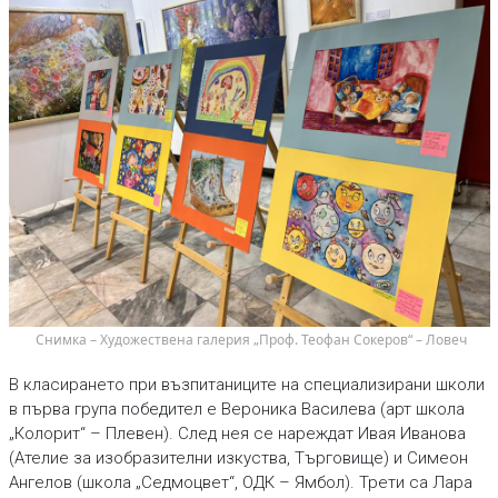
 Снимка – Художествена галерия „Проф. Теофан Сокеров“ – Ловеч
В класирането при възпитаниците на специализирани школи
в първа група победител е Вероника Василева (арт школа
„Колорит“ – Плевен). След нея се нареждат Ивая Иванова
(Ателие за изобразителни изкуства, Търговище) и Симеон
Ангелов (школа „Седмоцвет“, ОДК – Ямбол). Трети са Лара