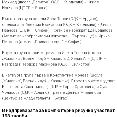
Мехмед (школа „Палитра“, ОДК – Кърджали) и Никол
Йончева (ЦПЛР – Враца).
Във втора група печели Зара Терзи (ОДК – Ардино),
следвана от Алексия Вълчанова (ОДК – Кърджали) и Дивна
Иванова (ЦПЛР – Сливен). Трети се нареждат Еда Ердалова
(Ателие за изобразителни изкуства – Търговище) и Ирина
Петрова (ателие „Приказен свят“ – София).
В трета група първите трима са Ивета Тенева (школа
„Живопис“, Военен клуб – Казанлък), Хелин Али (ЦПЛР –
Разград) и Теодора Маринова (ОДК – Силистра).
В четвърта група първа е Константина Мочева (школа
„Живопис“, Военен клуб – Казанлък). Второто място поделят
Благовеста Сахатчиева (ЦПЛР – Горна Оряховица) и Сузан
Чолакова (ОДК – Ардино). Трета е Деница Младенова
(Център за млади таланти – Бургас).
В надпреварата за компютърна рисунка участват
198 творби.