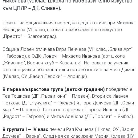
Николова (VI клас, Школа по изобразително изкуство
към ЦПЛР – ДК, Сливен).
Призът на Националния дворец на децата отива при Михаила
Чисандина (VIII клас, школа по изобразително изкуство
„Престо“ – Благоевград).
Община Ловеч отличава Вяра Пенчева (VIII клас, „Близа Арт“
– Габрово), а ОДК, Ловеч – Михаела Иванова (арт школа
„Живопис“, Военен клуб – Казанлък). Наградата за ученик
със специални образователни потребности е за Боян Димов
(IV клас, СУ „Васил Левски“ – Априлци).
В първа възрастова група (детски градини)
победител е
Tea Тошкова (ДГ „Първи юни“ – Плевен). Втори са Иваная
Петкова (ДГ „Чучулига“ – Плевен) и Лора Делчева (ДГ „Осми
март“ – Пловдив). Трети се нареждат Лорена Иванова (ДГ
„Радост“ – Габрово) и Митка Асенова (ДГ „Пролет“ – Ямбол).
В групата I – IV клас
печели Рая Кънчева (III клас, ОУ „Васил
Друмев“ – Варна). След нея са класирани Мария Колева (НУ