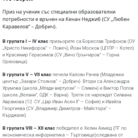
Приз на ученик със специални образователни
потребности е връчен на Кенан Неджиб (СУ „Любен
Каравелов“ – Добрич).
В групата I – IV клас
призьорите са Борислав Трифонов (ОУ
„Христо Никифоров“ – Ловеч), Йоан Москов (ЦПЛР – Котел)
и Красимир Герасимов (СУ „Вичо Грънчаров“ – Горна
Оряховица).
В групата V – VII клас
печели Калоян Рачев (Младежки
център „Захари Стоянов“ – Добрич). Втори са Александра
Урумова (школа „Млади виртуози“ – Сливен) и Виктор Попов
(школа „Велани“, ОДК – Варна). Трети се нареждат Силвана
Аврамова (12. СУ „Цар Иван Асен II“ – София) и Ивайла
Георгиева (СУ „Владимир Димитров - Майстора“ –
Кърджали).
В групата VIII – XII клас
победител е Хелин Ахмед (ПГ по
икономическа информатика – Търговище)следвана от