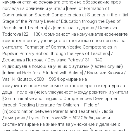
началния етап на основната степен на образование през
погледа на родители и учители [Level of Formation of
Communication Speech Competencies at Students in the Initial
Stage of the Primary Level of Education through the Eyes of
Parents and Teachers] / Десислава Тодорова / Desislava
Todorova122 – 130 Формираност на комуникативноречевите
компетентности у учениците от трети клас през погледа на
учителите [Formation of Communicative Competencies in
Pupils in Primary School through the Eyes of Teachers] /
Десислава Петрова / Desislava Petrova131 – 140
Индивидуална помощ за ученик с аутизъм (частен случай)
[Individual Help for a Student with Autism] / Василики Кючуки /
Vasiliki Kioutsouki588 – 595 Формиране на
комуникативноречеви компетентности чрез литера­тура за
деца – поле на (не)съгласуваност между родители и учите­ли
[Communicative and Linguistic Competences Development
through Reading Literature for Children – Field of
(In)coordination between Parents and Teachers] / Люба
Димитрова / Lyuba Dimitrova596 – 602 Обобщаване и
систематизиране на знанията за умножение и деление с
двуцифрено число чрез учене по станции [Summarizing and