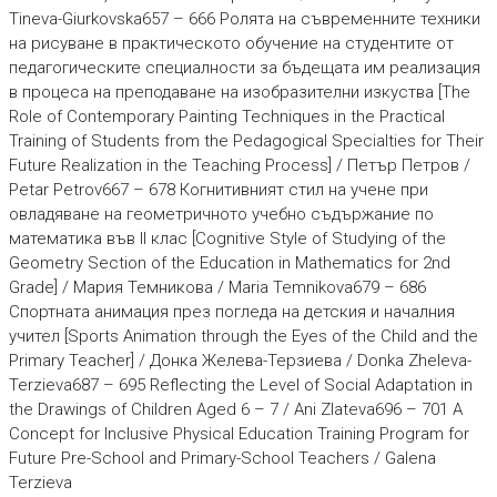
Tineva-Giurkovska657 – 666 Ролята на съвременните техники
на рисуване в практическото обучение на студентите от
педагогическите специалности за бъдещата им реализация
в процеса на преподаване на изобразителни изкуства [The
Role of Contemporary Painting Techniques in the Practical
Training of Students from the Pedagogical Specialties for Their
Future Realization in the Teaching Process] / Петър Петров /
Petar Petrov667 – 678 Когнитивният стил на учене при
овладяване на геометричното учебно съдържание по
математика във II клас [Cognitive Style of Studying of the
Geometry Section of the Education in Mathematics for 2nd
Grade] / Мария Темникова / Maria Temnikova679 – 686
Спортната анимация през погледа на детския и началния
учител [Sports Animation through the Eyes of the Child and the
Primary Teacher] / Донка Желева-Терзиева / Donka Zheleva-
Terzieva687 – 695 Reflecting the Level of Social Adaptation in
the Drawings of Children Aged 6 – 7 / Ani Zlateva696 – 701 A
Concept for Inclusive Physical Education Training Program for
Future Pre-School and Primary-School Teachers / Galena
Terzieva