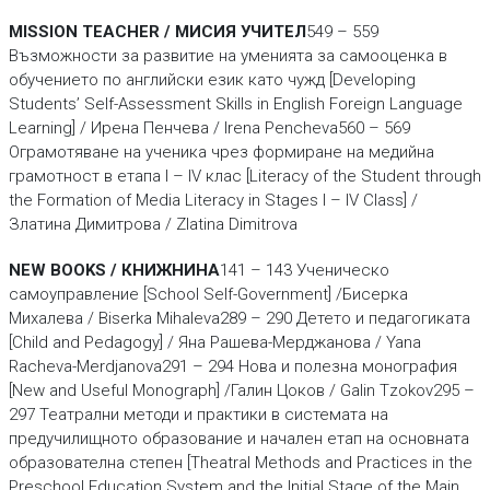
MISSION TEACHER / МИСИЯ УЧИТЕЛ
549 – 559
Възможности за развитие на уменията за самооценка в
обучението по английски език като чужд [Developing
Students’ Self-Assessment Skills in English Foreign Language
Learning] / Ирена Пенчева / Irena Pencheva560 – 569
Ограмотяване на ученика чрез формиране на медийна
грамотност в етапа I – IV клас [Literacy of the Student through
the Formation of Media Literacy in Stages I – IV Class] /
Златина Димитрова / Zlatina Dimitrova
NEW BOOKS / КНИЖНИНА
141 – 143 Ученическо
самоуправление [School Self-Government] /Бисерка
Михалева / Biserka Mihaleva289 – 290 Детето и педагогиката
[Child and Pedagogy] / Яна Рашева-Мерджанова / Yana
Racheva-Merdjanova291 – 294 Нова и полезна монография
[New and Useful Monograph] /Галин Цоков / Galin Tzokov295 –
297 Театрални методи и практики в системата на
предучилищното обра­зование и начален етап на основната
образователна степен [Theatral Methods and Practices in the
Preschool Education System and the Initial Stage of the Main