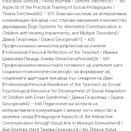
Education School] / Генчо Вълчев / Gencho Valchev351 – 361
Aspects of the Practical Training of Social Pedagogues /
Tsveta Delcheva362 – 375 Знакови системи за алтернативна
комуникация при деца със слухо­ви нарушения и множество
увреждания [Sign Systems for Alternative Communication in
Children with Hearing Impairments, and Multiple Disorders] /
Дияна Георгиева / Diyana Georgieva615 – 625
Професионално-личностна рефлексия на учителя
[Professional-Personal Reflection of the Teacher] / Иванка
Шивачева-Пинеда /Ivanka ShivachevaPineda626 – 641
Професионално-личностната готовност на учителите като
социално-психологически ресурс за формиране на
социалната адаптация при деца със синдром на Даун
[Professional-Personal Readiness of the Teachers as Social-
Psychological Resource for Development of Social Adaptation
of Children with Down Syndrome] / Дияна Георгиева / Diyana
Georgieva642 – 656 Педагогически аспекти на
интерактивната комуникация с визуал- ното изкуство в
музейна среда [Pedagogical Aspects of the Interactive
Communication through Visual Arts in Museum Environment] /
Ани Златева, Катя Тинева-Гюрковска / Ani Zlateva, Katya