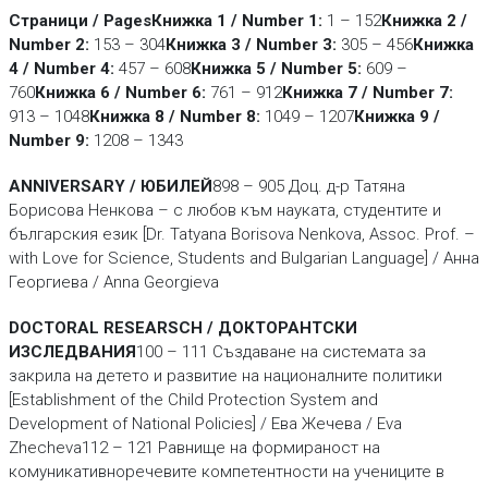
Страници / Pages
Книжка 1 / Number 1:
1 – 152
Книжка 2 /
Number 2:
153 – 304
Книжка 3 / Number 3:
305 – 456
Книжка
4 / Number 4:
457 – 608
Книжка 5 / Number 5:
609 –
760
Книжка 6 / Number 6:
761 – 912
Книжка 7 / Number 7:
913 – 1048
Книжка 8 / Number 8:
1049 – 1207
Книжка 9 /
Number 9:
1208 – 1343
ANNIVERSARY / ЮБИЛЕЙ
898 – 905 Доц. д-р Татяна
Борисова Ненкова – с любов към науката, студентите и
българския език [Dr. Tatyana Borisova Nenkova, Assoc. Prof. –
with Love for Science, Students and Bulgarian Language] / Анна
Георгиева / Anna Georgieva
DOCTORAL RESEARSCH / ДОКТОРАНТСКИ
ИЗСЛЕДВАНИЯ
100 – 111 Създаване на системата за
закрила на детето и развитие на националните политики
[Establishment of the Child Protection System and
Development of National Policies] / Ева Жечева / Eva
Zhecheva112 – 121 Равнище на формираност на
комуникативноречевите компетентнос­ти на учениците в