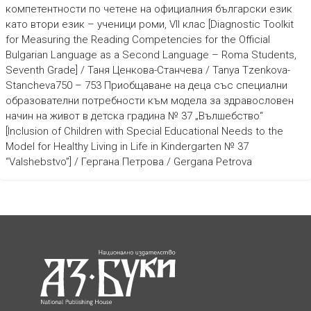
компетентности по четене на официалния български език
като втори език – ученици роми, VII клас [Diagnostic Toolkit
for Measuring the Reading Competencies for the Official
Bulgarian Language as a Second Language – Roma Students,
Seventh Grade] / Таня Ценкова-Станчева / Tanya Tzenkova-
Stancheva750 – 753 Приобщаване на деца със специални
образователни потребности към модела за здравословен
начин на живот в детска градина № 37 „Вълшебство“
[Inclusion of Children with Special Educational Needs to the
Model for Healthy Living in Life in Kindergarten № 37
“Valshebstvo”] / Гергана Петрова / Gergana Petrova