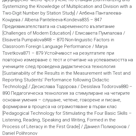
Systemizing the Knowledge of Multiplication and Division with a
Two-Digit Number by Station Study] / Албена Панталеева-
Кондева / Albena Panteleeva-Kondeva835 – 847
Предизвикателствата на съвременното възпитание
[Challenges of Modern Education] / Елисавета Пумпалова /
Elisaveta Pumpalova848 – 870 Non-linguistic Factors in
Classroom Foreign Language Performance / Marya
Tsvetkova871 – 879 Устойчивост на резултатите при
повторно измерване с тест и отчитане на успеваемостта на
учениците след проведена дидактическа технология
[Sustainability of the Results in the Measurement with Test and
Reporting Students’ Performance following Didactic
Technology] / Десислава Тодорова / Desislava Todorova880 –
890 Педагогическа технология за стимулиране на четирите
основни умения – слушане, четене, говорене и писане,
формирани в процеса на ограмотяване в първи клас
[Pedagogical Technology for Stimulating the Four Basic Skills –
Listening, Reading, Speaking and Writing, Formed in the
Process of Literacy in the First Grade] / Даниел Полихронов /
Daniel Polihronov