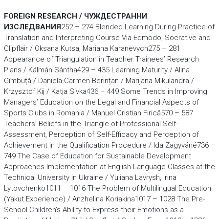
FOREIGN RESEARCH / ЧУЖДЕСТРАННИ
ИЗСЛЕДВАНИЯ
252 – 274 Blended Learning During Practice of
Translation and Interpreting Course Via Edmodo, Socrative and
Clipflair / Oksana Kutsa, Mariana Karanevych275 – 281
Appearance of Triangulation in Teacher Trainees’ Research
Plans / Kálmán Sántha429 – 435 Learning Maturity / Alina
Gîmbuță / Daniela-Carmen Berințan / Marijana Mikulandra /
Krzysztof Kij / Katja Sivka436 – 449 Some Trends in Improving
Managers’ Education on the Legal and Financial Aspects of
Sports Clubs in Romania / Manuel Cristian Firică570 – 587
Teachers’ Beliefs in the Triangle of Professional Self-
Assessment, Perception of Self-Efficacy and Perception of
Achievement in the Qualification Procedure / Ida Zagyváné736 –
749 The Case of Education for Sustainable Development
Approaches Implementation at English Language Classes at the
Technical University in Ukraine / Yuliana Lavrysh, Irina
Lytovchenko1011 – 1016 The Problem of Multilingual Education
(Yakut Experience) / Anzhelina Koriakina1017 – 1028 The Pre-
School Children’s Ability to Express their Emotions as a