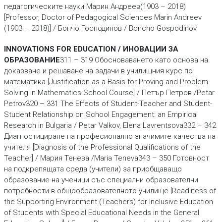
педагогическите науки Mарин Aндреев(1903 – 2018)
[Professor, Doctor of Pedagogical Sciences Marin Andreev
(1903 – 2018)] / Бончо Господинов / Boncho Gospodinov
INNOVATIONS FOR EDUCATION / ИНОВАЦИИ ЗА
ОБРАЗОВАНИЕ
311 – 319 Обосноваването като основа на
доказване и решаване на задачи в училищния курс по
математика [Justification as a Basis for Proving and Problem
Solving in Mathematics School Course] / Петър Петров /Petar
Petrov320 – 331 The Effects of Student-Teacher and Student-
Student Relationship on School Engagement: an Empirical
Research in Bulgaria / Petar Valkov, Elena Lavrentsova332 – 342
Диагностициране на професионално значимите качества на
учителя [Diagnosis of the Professional Qualifications of the
Teacher] / Мария Тенева /Maria Teneva343 – 350 Готовност
на подкрепящата среда (учители) за приобщаващо
образова­ние на ученици със специални образователни
потребности в общообра­зователното училище [Readiness of
the Supporting Environment (Teachers) for Inclusive Education
of Students with Special Educational Needs in the General