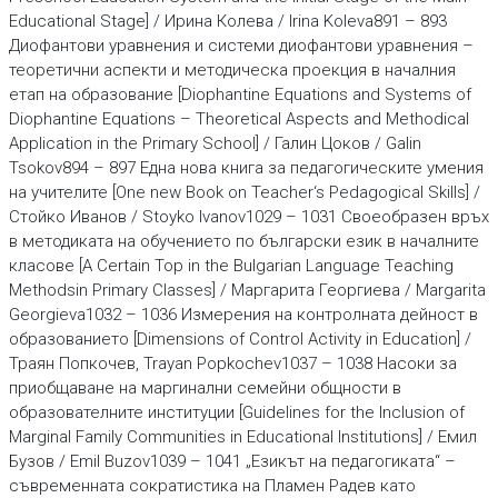
Educational Stage] / Ирина Колева / Irina Koleva891 – 893
Диофантови уравнения и системи диофантови уравнения –
теоретични аспекти и методическа проекция в началния
етап на образование [Diophantine Equations and Systems of
Diophantine Equations – Theoretical Aspects and Methodical
Application in the Primary School] / Галин Цоков / Galin
Tsokov894 – 897 Една нова книга за педагогическите умения
на учителите [One new Book on Teacher‘s Pedagogical Skills] /
Стойко Иванов / Stoyko Ivanov1029 – 1031 Своеобразен връх
в методиката на обучението по български език в началните
класове [A Certain Top in the Bulgarian Language Teaching
Methodsin Primary Classes] / Маргарита Георгиева / Мargarita
Georgieva1032 – 1036 Измерения на контролната дейност в
образованието [Dimensions of Control Activity in Education] /
Траян Попкочев, Trayan Popkochev1037 – 1038 Насоки за
приобщаване на маргинални семейни общности в
образователните институции [Guidelines for the Inclusion of
Marginal Family Communities in Educational Institutions] / Емил
Бузов / Emil Buzov1039 – 1041 „Eзикът на педагогиката“ –
съвременната сократистика на Пламен Радев като