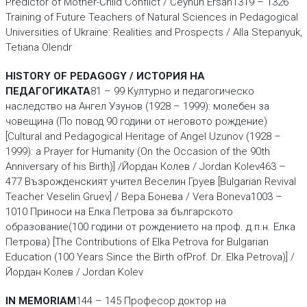
Predictor of Mother-Child Conflict / Ceyhun Ersan1319 – 1326
Training of Future Teachers of Natural Sciences in Pedagogical
Universities of Ukraine: Realities and Prospects / Alla Stepanyuk,
Tetiana Olendr
HISTORY OF PEDAGOGY / ИСТОРИЯ НА
ПЕДАГОГИКАТА
81 – 99 Културно и педагогическо
наследство на Ангел Узунов (1928 – 1999): молебен за
човещина (По повод 90 години от неговото рождение)
[Cultural and Pedagogical Heritage of Angel Uzunov (1928 –
1999): a Prayer for Humanity (On the Occasion of the 90th
Anniversary of his Birth)] /Йордан Колев / Jordan Kolev463 –
477 Възрожденският учител Веселин Груев [Bulgarian Revival
Teacher Veselin Gruev] / Вера Бонева / Vera Boneva1003 –
1010 Приноси на Елка Петрова за българското
образование(100 години от рождението на проф. д.п.н. Елка
Петрова) [The Contributions of Elka Petrova for Bulgarian
Education (100 Years Since the Birth ofProf. Dr. Elka Petrova)] /
Йордан Колев / Jordan Kolev
IN MEMORIAM
144 – 145 Професор доктор на