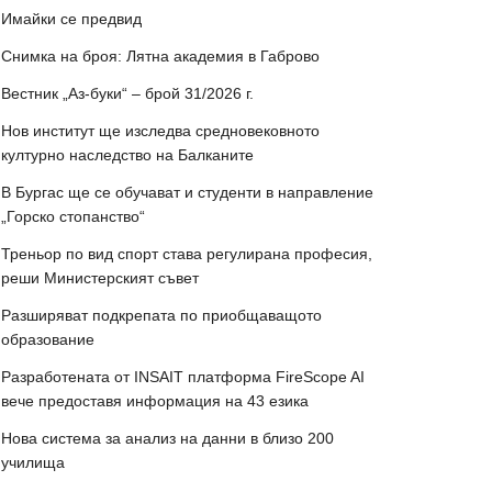
Имайки се предвид
Снимка на броя: Лятна академия в Габрово
Вестник „Аз-буки“ – брой 31/2026 г.
Нов институт ще изследва средновековното
културно наследство на Балканите
В Бургас ще се обучават и студенти в направление
„Горско стопанство“
Треньор по вид спорт става регулирана професия,
реши Министерският съвет
Разширяват подкрепата по приобщаващото
образование
Разработената от INSAIT платформа FireScope AI
вече предоставя информация на 43 езика
Нова система за анализ на данни в близо 200
училища