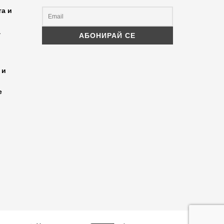
та и
а
 и
е