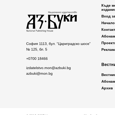
Къде м
издани
Вход з
Начало
Контак
Абонам
Проект
София 1113, бул. “Цариградско шосе”
№ 125, бл. 5
Реклам
+0700 18466
Вестни
izdatelstvo.mon@azbuki.bg
azbuki@mon.bg
Вестни
Абонам
Архив