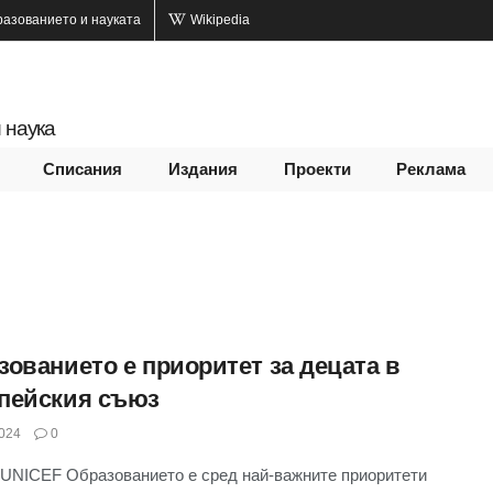
разованието и науката
Wikipedia
 наука
Списания
Издания
Проекти
Реклама
зованието е приоритет за децата в
пейския съюз
024
0
UNICEF Образованието е сред най-важните приоритети