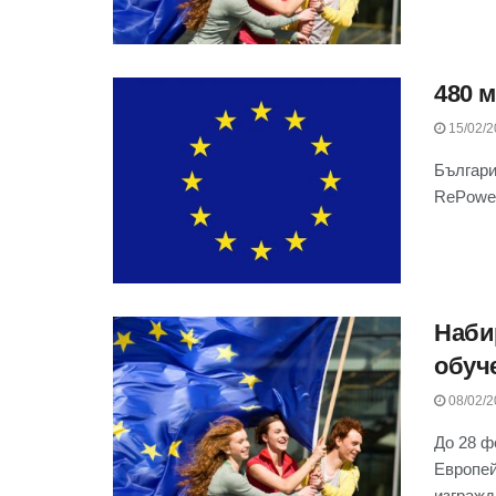
480 
15/02/2
Българи
RеPower
Наби
обуч
08/02/2
До 28 ф
Европей
изгражда