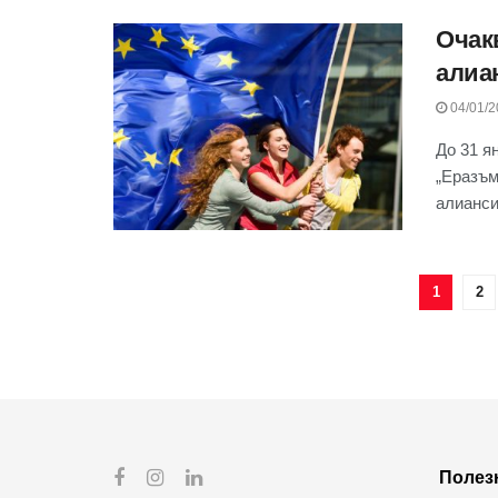
Очак
алиа
04/01/2
До 31 я
„Еразъм
алианси.
1
2
Полез