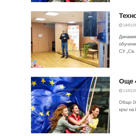
Техн
18/01/2
Динамик
обучени
СУ „Св. 
Още 
11/01/2
Общо 16
кръг на 