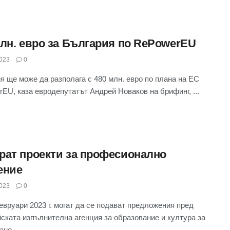
млн. евро за България по RеPowerEU
023
0
я ще може да разполага с 480 млн. евро по плана на ЕС
EU, каза евродепутатът Андрей Новаков на брифинг, ...
рат проекти за професионално
ение
023
0
евруари 2023 г. могат да се подават предложения пред
ската изпълнителна агенция за образование и култура за
не ...