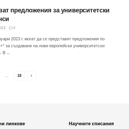
ват предложения за университетски
нси
023
0
нуари 2023 г. могат да се представят предложения по
+“ за създаване на нови европейски университетски
 В ...
…
18
ни линкове
Научните списания