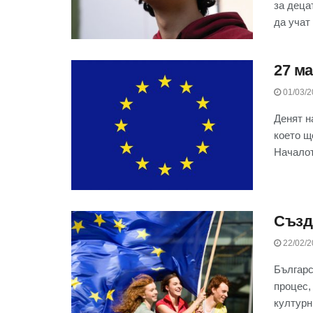
за деца
да учат .
27 м
01/03/2
Денят н
което щ
Началото
Създ
22/02/2
Българс
процес,
културни