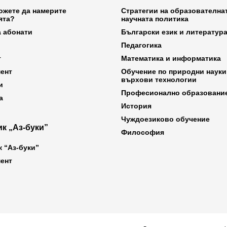
ожете да намерите
Стратегии на образователна
ята?
научната политика
а абонати
Български език и литератур
Педагогика
т
Математика и информатика
ент
Обучение по природни науки
върхови технологии
и
Професионално образовани
а
История
Чуждоезиково обучение
к „Аз-буки”
Философия
к “Аз-буки”
ент