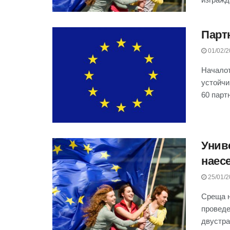
Парт
01/02/2
Началот
устойчи
60 партн
Унив
наес
25/01/2
Среща н
проведе
двустра