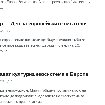
та в Европейския съюз. А на въпроса какво биха искали
..
арт – Ден на европейските писатели
023
0
а европейските писатели ще бъде ежегодно събитие,
е се провежда във всички държави членки на ЕС.
 на ...
ават културна екосистема в Европа
023
0
кият еврокомисар Мария Габриел постави начало на
 който да подпомогне създаването на екосистема за
я сектор с приоритети за ...