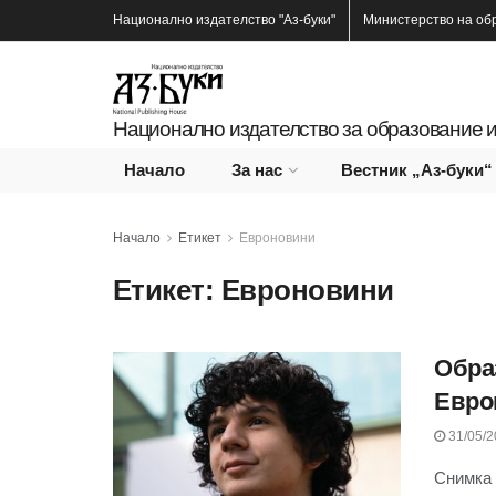
Национално издателство
"Аз-буки"
Министерство на об
Национално издателство за образование и
Начало
За нас
Вестник „Аз-буки“
Начало
Етикет
Евроновини
Етикет:
Евроновини
Обра
Евро
31/05/2
Снимка 