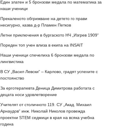
Един златен и 5 бронзови медала по математика за
наши ученици
Прекаленото обгрижване на детето го прави
несигурно, казва д-р Пламен Петков
Летни приключения в бургаското НЧ „Изгрев 1909“
Пореден топ учен влиза в екипа на INSAIT
Наши ученици спечелиха 6 бронзови медала по
лингвистика
В СУ „Васил Левски“ – Карлово, градят успехите с
постоянство
За ерготерапевта Деница Димитрова работата с
децата носи удовлетворение
Учителят от столичното 119. СУ „Акад. Михаил
Арнаудов“ инж. Николай Николов провежда
проектни STEM седмици в края на всяка учебна
година