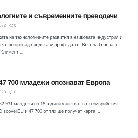
ологиите и съвременните преводачи
023
0
ата на технологичните развития в езиковата индустрия и
ето по превод представи проф. д.ф.н. Весела Генова от
Климент ...
47 700 младежи опознават Европа
023
0
2 931 младежи на 18 години участват в октомврийския
DiscoverEU и 47 700 от тях ще получат карта ...