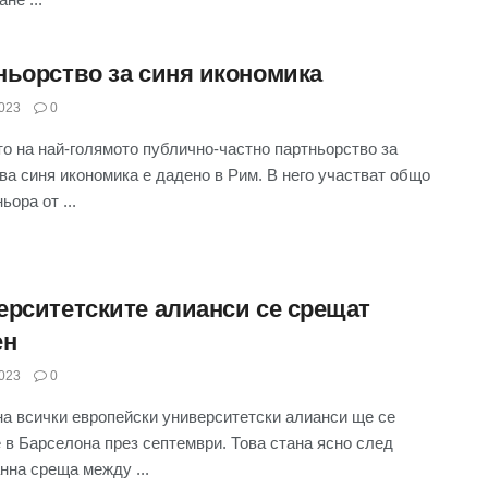
ньорство за синя икономика
023
0
о на най-голямото публично-частно партньорство за
ва синя икономика е дадено в Рим. В него участват общо
ьора от ...
ерситетските алианси се срещат
ен
023
0
а всички европейски университетски алианси ще се
 в Барселона през септември. Това стана ясно след
нна среща между ...