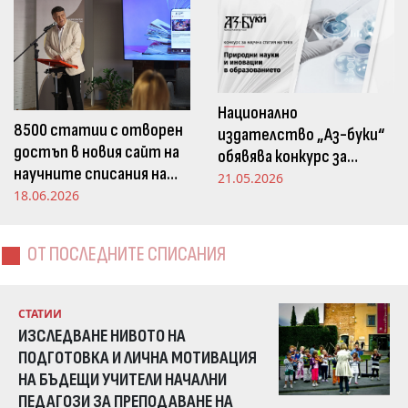
Национално
8500 статии с отворен
издателство „Аз-буки“
достъп в новия сайт на
обявява конкурс за
научните списания на
научна статия на тема
21.05.2026
Издателство „Аз-буки“
18.06.2026
„Природни науки и
иновации в
образованието“
ОТ ПОСЛЕДНИТЕ СПИСАНИЯ
СТАТИИ
ИЗСЛЕДВАНЕ НИВОТО НА
ПОДГОТОВКА И ЛИЧНА МОТИВАЦИЯ
НА БЪДЕЩИ УЧИТЕЛИ НАЧАЛНИ
ПЕДАГОЗИ ЗА ПРЕПОДАВАНЕ НА