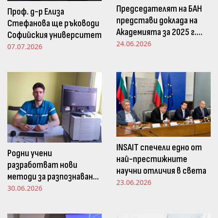
Председателят на БАН
Проф. д-р Елиза
представи доклада на
Стефанова ще ръководи
Академията за 2025 г.
Софийския университет
пред Просветната
24.06.2026
07.07.2026
комисия в НС
INSAIT спечели едно от
Родни учени
най-престижните
разработват нови
научни отличия в света
методи за разпознаване
23.06.2026
и следене на емоциите
30.06.2026
чрез движенията в
погледа