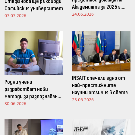
Стефанова ще ръководи
Академията за 2025 г.
Софийския университет
пред Просветната
24.06.2026
07.07.2026
комисия в НС
INSAIT спечели едно от
Родни учени
най-престижните
разработват нови
научни отличия в света
методи за разпознаване
23.06.2026
и следене на емоциите
30.06.2026
чрез движенията в
погледа