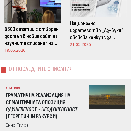
Национално
8500 статии с отворен
издателство „Аз-буки“
достъп в новия сайт на
обявява конкурс за
научните списания на
научна статия на тема
21.05.2026
Издателство „Аз-буки“
18.06.2026
„Природни науки и
иновации в
образованието“
ОТ ПОСЛЕДНИТЕ СПИСАНИЯ
СТАТИИ
ГРАМАТИЧНА РЕАЛИЗАЦИЯ НА
СЕМАНТИЧНАТА ОПОЗИЦИЯ
ОДУШЕВЕНОСТ ~ НЕОДУШЕВЕНОСТ
(ТЕОРЕТИЧНИ РАКУРСИ)
Енчо Тилев