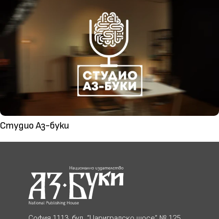
Студио Аз-буки
София 1113, бул. “Цариградско шосе” № 125,