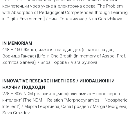
компетенции чрез учене в електронна среда [The Problem
with Absorption of Pedagogical Competences through Learning
in Digital Environment] / Нина Герджикова / Nina Gerdzhikova
IN MEMORIAM
448 – 450: Живот, изживян на един дъх (в памет на доц.
Зорница Ганева) [Life in One Breath (In memory of Assoc. Prof.
Zornitca Ganeva)] / Вяра Гюрова / Viara Gyurova
INNOVATIVE RESEARCH METHODS / ИНОВАЦИОННИ
НАУЧНИ ПОДХОДИ
278 – 306: NDM релацията „морфодинамика – ноосферен
интелект“ [The NDM – Relation “Morphodynamics – Noospheric
Intellect”] / Марга Георгиева, Сава Гроздев / Marga Georgieva,
Sava Grozdev