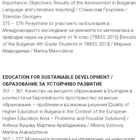
Importance, Objectives, Results of the Assessment in Bulgarian
Language and Literature teaching] / Станислав Георгиев /
Stanislav Georgiev
575 – 579: Резултати от участието на България в
Международното изследване на уменията по математика и
природни науки на учениците от IV клас (TIMSS 2015) [Results
of the Bulgarian 4th Grade Students in TIMSS 2015] / Марина
Мавродиева / Marina Mavrodieva
EDUCATION FOR SUSTAINABLE DEVELOPMENT /
ОБРАЗОВАНИЕ ЗА УСТОЙЧИВО РАЗВИТИЕ
351 – 361: Качество на висшето образование в България в
контекста на Европейското пространство за висше
образование – проблеми и възможни решения [Quality of
Higher Education in Bulgaria in the Context of the European
Higher Education Area – Problems and Possible Solutions] /
Албена Вуцова, Мартина Арабаджиева / Albena Vutsova,
Martina Arabadzhieva
362 – 377: Модерната политика на управление на човешките