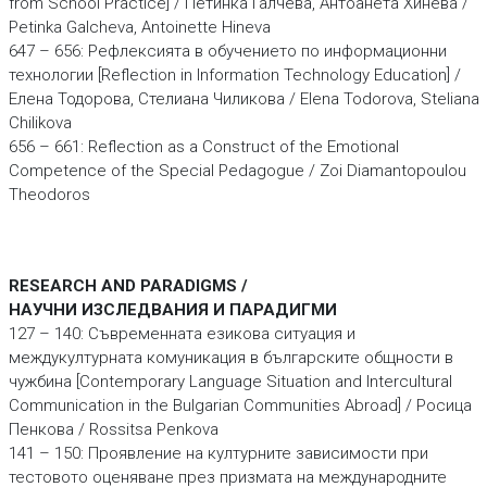
from School Practice] / Петинка Галчева, Антоанета Хинева /
Petinka Galcheva, Antoinette Hineva
647 – 656: Рефлексията в обучението по информационни
технологии [Reflection in Information Technology Education] /
Елена Тодорова, Стелиана Чиликова / Elena Todorova, Steliana
Chilikova
656 – 661: Reflection as a Construct of the Emotional
Competence of the Special Pedagogue / Zoi Diamantopoulou
Theodoros
RESEARCH AND PARADIGMS /
НАУЧНИ ИЗСЛЕДВАНИЯ И ПАРАДИГМИ
127 – 140: Съвременната езикова ситуация и
междукултурната комуникация в българските общности в
чужбина [Contemporary Language Situation and Intercultural
Communication in the Bulgarian Communities Abroad] / Росица
Пенкова / Rossitsa Penkova
141 – 150: Проявление на културните зависимости при
тестовото оценяване през призмата на международните