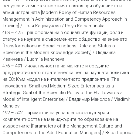
ресурси и компетентностният подход при обучението в
администрацията [Modern Policy of Human Resources
Management in Administration and Competency Approach in
Training] / Поля Кацамунска / Polya Katsamunska
463 – 475: Трансформации в социалните функции, роля и
статус на науката в съв­ременното общество на знанието
[Transformations in Social Functions, Role and Status of
Science in the Modern Knowledge Society] / Людмила
Иванчева / Ludmila Ivancheva
476 – 491: Иновативността на малките и средните
предприятия като стратегическа цел на научната политика
на ЕС: Към модел на интелигентното предприятие [The
Innovation in Small and Medium Sized Enterprises as a
Strategic Goal of the Scientific Policy of the EU: Towards a
Model of Intelligent Enterprise] / Владимир Манолов / Vladimir
Manolov
492 – 502: Параметри на управленската култура и
компетентността на мениджърите по образование на
възрастните [Parameters of the Management Culture and
Competences of the Adult Education Managers] / Вяра Гюрова