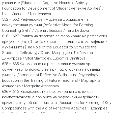
учениците [Educational-Cognitive Heuristic Activity as a
Foundation for Development of Student Reflexive Abilities] /
Нина Иванова / Nina Ivanova
552 – 562: Рефлексивен модел за формиране на
консултативни умения [Reflective Model for Forming
Counseling Skills] / Ирена Левкова / Irena Levkova
618 – 627: Ролята на педагога за формиране на рефлексия
при учениците (От рефлексията на педагога към рефлексия
у учениците) [The Role of the Educator to Stimulate the
Students’ Reflexivity] / Стоил Мавродиев, Любомира
Димитрова / Stoil Mavrodiev, Lubomira Dimitrova
628 – 635: Формиране на рефлексивни умения чрез
обучението по психология при подготовката на бъдещи
учители [Formation of Reflective Skills Using Psychology
Education in the Training of Future Teachers] / Маргарита
Атанасова / Margarita Atanasova
636 – 646: Възможности за формиране на ключови
компетентности с помощта на рефлексивни дейности –
примери от учебната практика [Possibilities for Forming of Key
Competences with the Aid of Reflective Activities – Examples