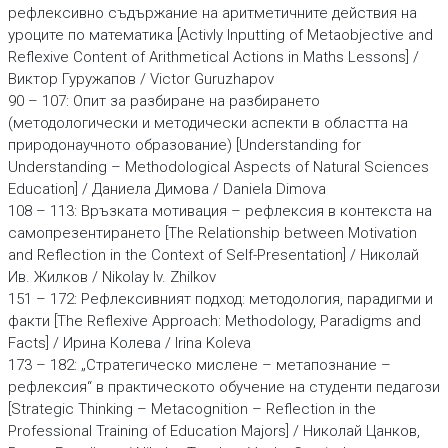
рефлексивно съдържание на аритметичните действия на
уроците по математика [Activly Inputting of Metaobjective and
Reflexive Content of Arithmetical Actions in Maths Lessons] /
Виктор Гуружапов / Victor Guruzhapov
90 – 107: Опит за разбиране на разбирането
(методологически и методически аспекти в областта на
природонаучното образование) [Understanding for
Understanding – Methodological Aspects of Natural Sciences
Education] / Даниела Димова / Daniela Dimova
108 – 113: Връзката мотивация – рефлексия в контекста на
самопрезентирането [The Relationship between Motivation
and Reflection in the Context of Self-Presentation] / Николай
Ив. Жилков / Nikolay Iv. Zhilkov
151 – 172: Рефлексивният подход: методология, парадигми и
факти [The Reflexive Approach: Methodology, Paradigms and
Facts] / Ирина Колева / Irina Koleva
173 – 182: „Стратегическо мислене – метапознание –
рефлексия“ в практическото обучение на студенти педагози
[Strategic Thinking – Metacognition – Reflection in the
Professional Training of Education Majors] / Николай Цанков,