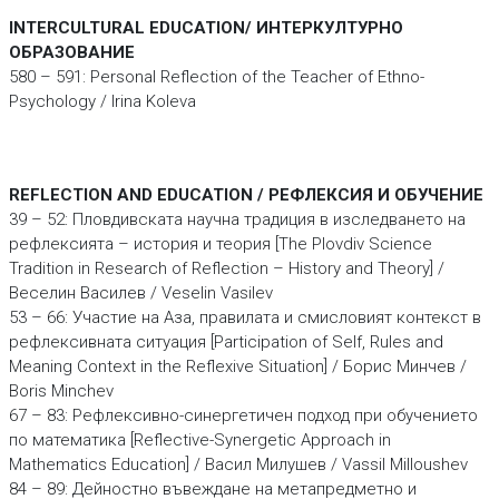
INTERCULTURAL EDUCATION/ ИНТЕРКУЛТУРНО
ОБРАЗОВАНИЕ
580 – 591: Personal Reflection of the Teacher of Ethno-
Psychology / Irina Koleva
REFLECTION AND EDUCATION / РЕФЛЕКСИЯ И ОБУЧЕНИЕ
39 – 52: Пловдивската научна традиция в изследването на
рефлексията – история и теория [The Plovdiv Science
Tradition in Research of Reflection – History and Theory] /
Веселин Василев / Veselin Vasilev
53 – 66: Участие на Аза, правилата и смисловият контекст в
рефлексивната ситуация [Participation of Self, Rules and
Meaning Context in the Reflexive Situation] / Борис Минчев /
Boris Minchev
67 – 83: Рефлексивно-синергетичен подход при обучението
по математика [Reflective-Synergetic Approach in
Mathematics Education] / Васил Милушев / Vassil Milloushev
84 – 89: Дейностно въвеждане на метапредметно и