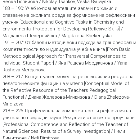
Веска Гювийска / Nikolay Tsankov, Veska Gyuviyska
183 – 190: Учебно-познавателните задачи по химия и
опазване на околната среда за формиране на рефлексивни
умения [Educational and Cognitive Tasks in Chemistry and
Environmental Protection for Developing Reflexive Skills] /
Магдалена Шекерлийска / Magdalena Shekerliyska
191 – 207: От базови методически подходи за трансверсални
компетентности до индивидуална учебна книга [From Basic
Methodological Approach for Transversal Competences to
Individual Student Paper] / Яна Рашева-Мерджанова / Yana
Rasheva-Merdjanova
208 – 217: Концептуален модел на рефлексивния ресурс на
педагогическите функции на учителя [Conceptual Model of
the Reflective Resourcе of the Teachers Pedagogical
Functions] / Диана Железова-Миндизова / Diana Zhelezova-
Mindizova
218 – 226: Професионална компетентност и рефлексия на
учителя по природни науки. Резултати от анкетно проучване
[Professional Competence and Reflection of the Teacher of
Natural Sciences. Results of a Survey Investigation] / Нели
Димитрова / Neli Dimitrova