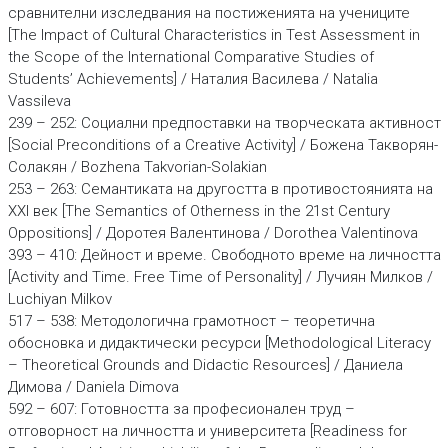
сравнителни изследвания на постиженията на учениците
[The Impact of Cultural Characteristics in Test Assessment in
the Scope of the International Comparative Studies of
Students’ Achievements] / Наталия Василева / Natalia
Vassileva
239 – 252: Социални предпоставки на творческата активност
[Social Preconditions of a Creative Activity] / Божена Такворян-
Солакян / Bozhena Takvorian-Solakian
253 – 263: Семантиката на другостта в противостоянията на
XXI век [The Semantics of Otherness in the 21st Century
Oppositions] / Доротея Валентинова / Dorothea Valentinova
393 – 410: Дейност и време. Свободното време на личността
[Activity and Time. Free Time of Personality] / Лучиян Милков /
Luchiyan Milkov
517 – 538: Методологична грамотност – теоретична
обосновка и дидактически ресурси [Methodological Literacy
– Theoretical Grounds and Didactic Resources] / Даниела
Димова / Daniela Dimova
592 – 607: Готовността за професионален труд –
отговорност на личността и университета [Readiness for