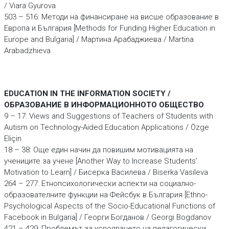
/ Viara Gyurova
503 – 516: Методи на финансиране на висше образование в
Европа и България [Methods for Funding Higher Education in
Europe and Bulgaria] / Мартина Арабаджиева / Martina
Arabadzhieva
EDUCATION IN THE INFORMATION SOCIETY /
ОБРАЗОВАНИЕ В ИНФОРМАЦИОННОТО ОБЩЕСТВО
9 – 17: Views and Suggestions of Teachers of Students with
Autism on Technology-Aided Education Applications / Özge
Eliçin
18 – 38: Още един начин да повишим мотивацията на
учениците за учене [Another Way to Increase Students’
Motivation to Learn] / Бисерка Василева / Biserka Vasileva
264 – 277: Етнопсихологически аспекти на социално-
образователните функции на Фейсбук в България [Ethno-
Psychological Aspects of the Socio-Educational Functions of
Facebook in Bulgaria] / Георги Богданов / Georgi Bogdanov
421 – 429: Проблемът за усвояването на педагогически