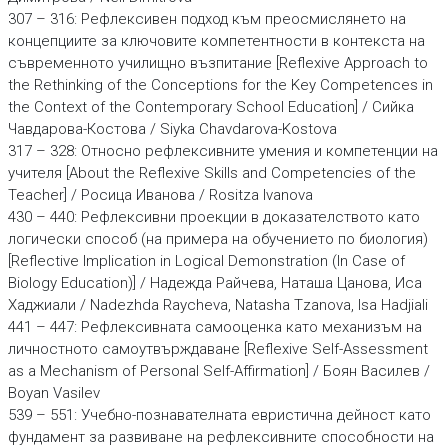
307 – 316: Рефлексивен подход към преосмислянето на
концепциите за ключовите компетентности в контекста на
съвременното училищно възпитание [Reflexive Approach to
the Rethinking of the Conceptions for the Key Competences in
the Context of the Contemporary School Education] / Сийка
Чавдарова-Костова / Siyka Chavdarova-Kostova
317 – 328: Относно рефлексивните умения и компетенции на
учителя [About the Reflexive Skills and Competencies of the
Teacher] / Росица Иванова / Rositza Ivanova
430 – 440: Рефлексивни проекции в доказателството като
логически способ (на примера на обучението по биология)
[Reflective Implication in Logical Demonstration (In Case of
Biology Education)] / Надежда Райчева, Наташа Цанова, Иса
Хаджиали / Nadezhda Raycheva, Natasha Tzanova, Isa Hadjiali
441 – 447: Рефлексивната самооценка като механизъм на
личностното самоутвърждаване [Reflexive Self-Assessment
as a Mechanism of Personal Self-Affirmation] / Боян Василев /
Boyan Vasilev
539 – 551: Учебно-познавателната евристична дейност като
фундамент за развиване на рефлексивните способности на